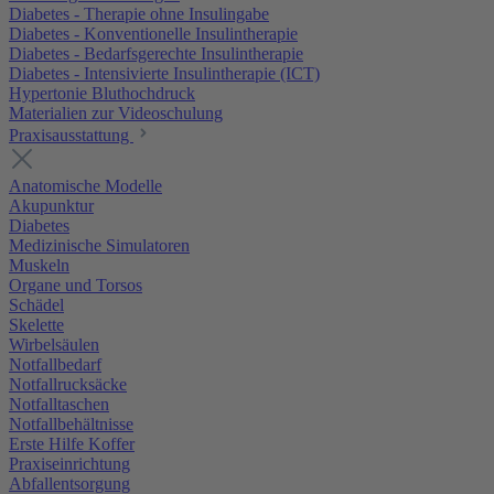
Diabetes - Therapie ohne Insulingabe
Diabetes - Konventionelle Insulintherapie
Diabetes - Bedarfsgerechte Insulintherapie
Diabetes - Intensivierte Insulintherapie (ICT)
Hypertonie Bluthochdruck
Materialien zur Videoschulung
Praxisausstattung
Anatomische Modelle
Akupunktur
Diabetes
Medizinische Simulatoren
Muskeln
Organe und Torsos
Schädel
Skelette
Wirbelsäulen
Notfallbedarf
Notfallrucksäcke
Notfalltaschen
Notfallbehältnisse
Erste Hilfe Koffer
Praxiseinrichtung
Abfallentsorgung