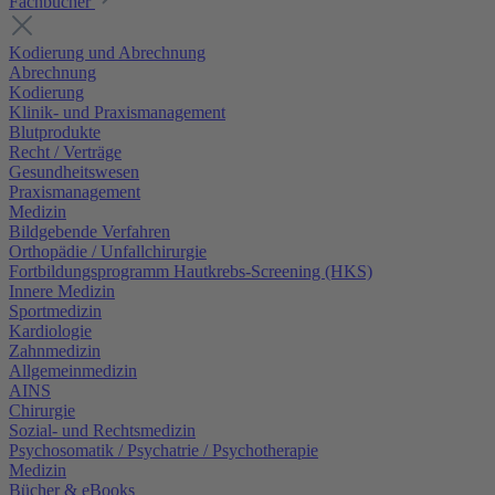
Fachbücher
Kodierung und Abrechnung
Abrechnung
Kodierung
Klinik- und Praxismanagement
Blutprodukte
Recht / Verträge
Gesundheitswesen
Praxismanagement
Medizin
Bildgebende Verfahren
Orthopädie / Unfallchirurgie
Fortbildungsprogramm Hautkrebs-Screening (HKS)
Innere Medizin
Sportmedizin
Kardiologie
Zahnmedizin
Allgemeinmedizin
AINS
Chirurgie
Sozial- und Rechtsmedizin
Psychosomatik / Psychatrie / Psychotherapie
Medizin
Bücher & eBooks