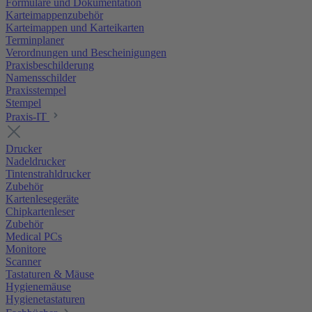
Formulare und Dokumentation
Karteimappenzubehör
Karteimappen und Karteikarten
Terminplaner
Verordnungen und Bescheinigungen
Praxisbeschilderung
Namensschilder
Praxisstempel
Stempel
Praxis-IT
Drucker
Nadeldrucker
Tintenstrahldrucker
Zubehör
Kartenlesegeräte
Chipkartenleser
Zubehör
Medical PCs
Monitore
Scanner
Tastaturen & Mäuse
Hygienemäuse
Hygienetastaturen