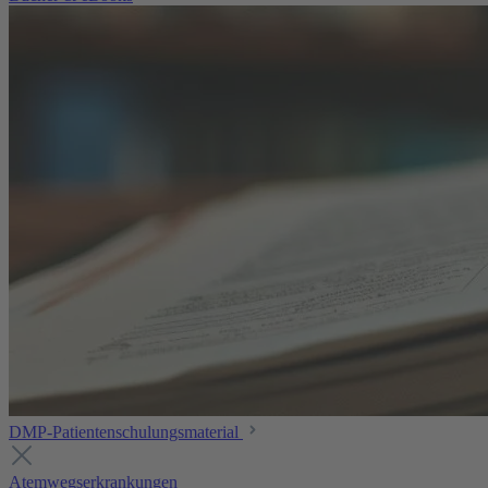
DMP-Patientenschulungsmaterial
Atemwegserkrankungen