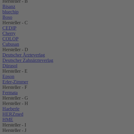
Hersteller - B
Bisanz
bluechip
Boso
Hersteller - C
CEDIP
Cherry
COLOP
Cubusan
Hersteller - D
Deutscher Ärzteverlag
Deutscher Zahnärzteverlag
Dürasol
Hersteller - E
Epson
Erler-Zimmer
Hersteller - F
Fermata
Hersteller - G
Hersteller - H
Haeberle
HERZmed
HME
Hersteller - I
Hersteller - J