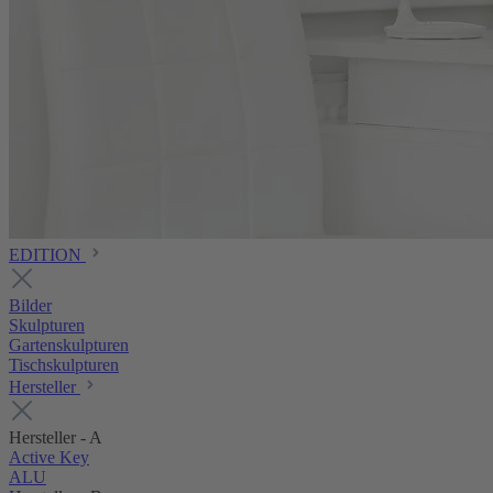
EDITION
Bilder
Skulpturen
Gartenskulpturen
Tischskulpturen
Hersteller
Hersteller - A
Active Key
ALU