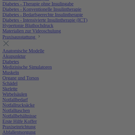
Diabetes - Therapie ohne Insulingabe
Diabetes - Konventionelle Insulintherapie
Diabetes - Bedarfsgerechte Insulintherapie
Diabetes - Intensivierte Insulintherapie (ICT)
Hypertonie Bluthochdruck
Materialien zur Videoschulung
Praxisausstattung
Anatomische Modelle
Akupunktur
Diabetes
Medizinische Simulatoren
Muskeln
Organe und Torsos
Schädel
Skelette
Wirbelsäulen
Notfallbedarf
Notfallrucksäcke
Notfalltaschen
Notfallbehältnisse
Erste Hilfe Koffer
Praxiseinrichtung
Abfallentsorgung