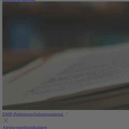
DMP-Patientenschulungsmaterial
Atemwegserkrankungen