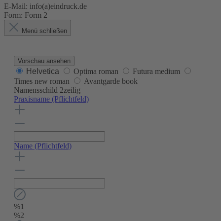
E-Mail: info(a)eindruck.de
Form:
Form 2
Menü schließen
Vorschau ansehen
Helvetica
Optima roman
Futura medium
Times new roman
Avantgarde book
Namensschild 2zeilig
Praxisname
(Pflichtfeld)
Name
(Pflichtfeld)
%1
%2