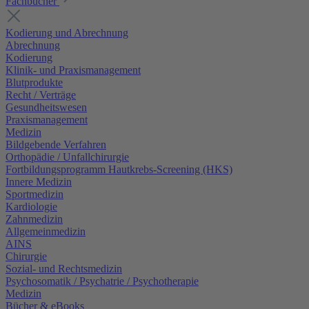
Fachbücher
Kodierung und Abrechnung
Abrechnung
Kodierung
Klinik- und Praxismanagement
Blutprodukte
Recht / Verträge
Gesundheitswesen
Praxismanagement
Medizin
Bildgebende Verfahren
Orthopädie / Unfallchirurgie
Fortbildungsprogramm Hautkrebs-Screening (HKS)
Innere Medizin
Sportmedizin
Kardiologie
Zahnmedizin
Allgemeinmedizin
AINS
Chirurgie
Sozial- und Rechtsmedizin
Psychosomatik / Psychatrie / Psychotherapie
Medizin
Bücher & eBooks