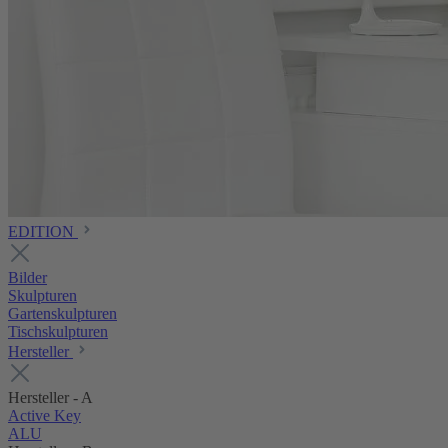
EDITION
Bilder
Skulpturen
Gartenskulpturen
Tischskulpturen
Hersteller
Hersteller - A
Active Key
ALU