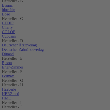
Hersteller - B
Bisanz
bluechip
Boso
Hersteller - C
CEDIP
Cherry
COLOP
Cubusan
Hersteller - D
Deutscher Ärzteverlag
Deutscher Zahnärzteverlag
Dürasol
Hersteller - E
Epson
Erler-Zimmer
Hersteller - F
Fermata
Hersteller - G
Hersteller - H
Haeberle
HERZmed
HME
Hersteller - I
Hersteller - J