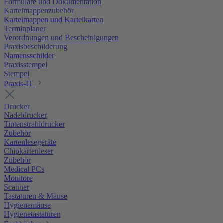
Formulare und Dokumentation
Karteimappenzubehör
Karteimappen und Karteikarten
Terminplaner
Verordnungen und Bescheinigungen
Praxisbeschilderung
Namensschilder
Praxisstempel
Stempel
Praxis-IT
Drucker
Nadeldrucker
Tintenstrahldrucker
Zubehör
Kartenlesegeräte
Chipkartenleser
Zubehör
Medical PCs
Monitore
Scanner
Tastaturen & Mäuse
Hygienemäuse
Hygienetastaturen