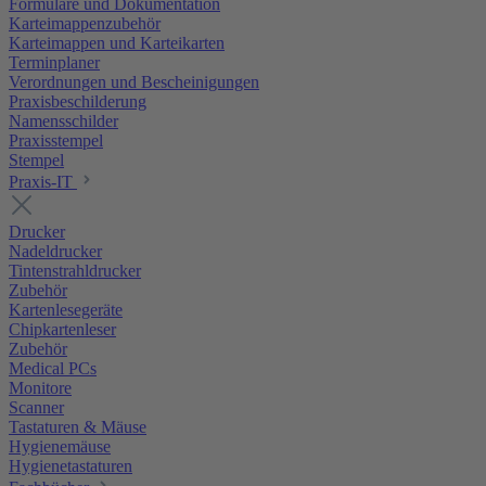
Formulare und Dokumentation
Karteimappenzubehör
Karteimappen und Karteikarten
Terminplaner
Verordnungen und Bescheinigungen
Praxisbeschilderung
Namensschilder
Praxisstempel
Stempel
Praxis-IT
Drucker
Nadeldrucker
Tintenstrahldrucker
Zubehör
Kartenlesegeräte
Chipkartenleser
Zubehör
Medical PCs
Monitore
Scanner
Tastaturen & Mäuse
Hygienemäuse
Hygienetastaturen