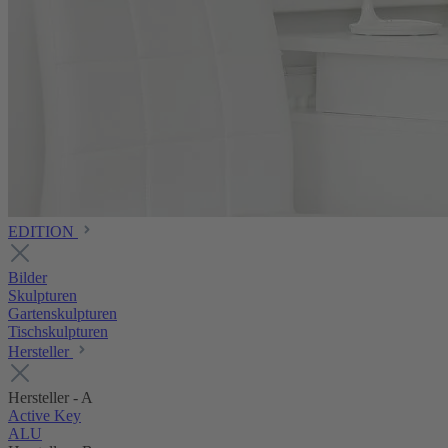
EDITION
Bilder
Skulpturen
Gartenskulpturen
Tischskulpturen
Hersteller
Hersteller - A
Active Key
ALU