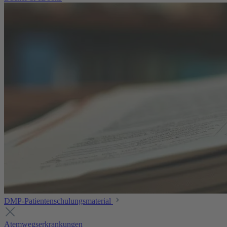
DMP-Patientenschulungsmaterial
Atemwegserkrankungen