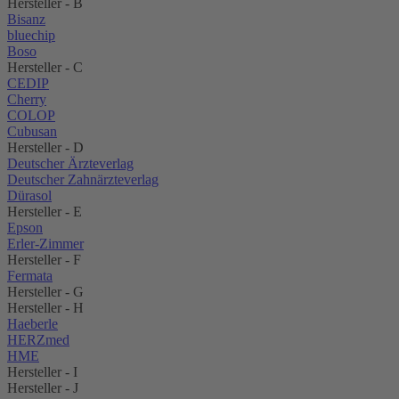
Hersteller - B
Bisanz
bluechip
Boso
Hersteller - C
CEDIP
Cherry
COLOP
Cubusan
Hersteller - D
Deutscher Ärzteverlag
Deutscher Zahnärzteverlag
Dürasol
Hersteller - E
Epson
Erler-Zimmer
Hersteller - F
Fermata
Hersteller - G
Hersteller - H
Haeberle
HERZmed
HME
Hersteller - I
Hersteller - J