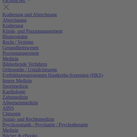
Fachbücher
Kodierung und Abrechnung
Abrechnung
Kodierung
Klinik- und Praxismanagement
Blutprodukte
Recht / Verträge
Gesundheitswesen
Praxismanagement
Medizin
Bildgebende Verfahren
Orthopädie / Unfallchirurgie
Fortbildungsprogramm Hautkrebs-Screening (HKS)
Innere Medizin
Sportmedizin
Kardiologie
Zahnmedizin
Allgemeinmedizin
AINS
Chirurgie
Sozial- und Rechtsmedizin
Psychosomatik / Psychatrie / Psychotherapie
Medizin
Bücher & eBooks