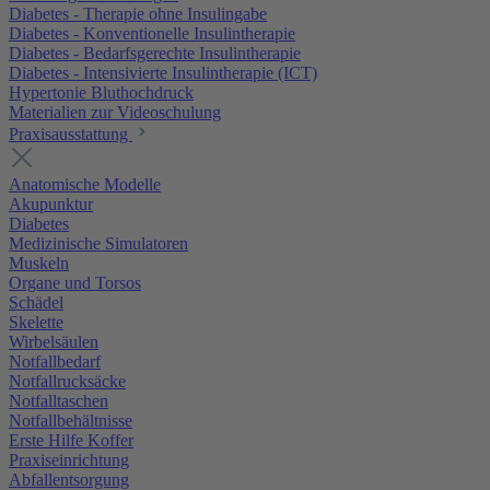
Diabetes - Therapie ohne Insulingabe
Diabetes - Konventionelle Insulintherapie
Diabetes - Bedarfsgerechte Insulintherapie
Diabetes - Intensivierte Insulintherapie (ICT)
Hypertonie Bluthochdruck
Materialien zur Videoschulung
Praxisausstattung
Anatomische Modelle
Akupunktur
Diabetes
Medizinische Simulatoren
Muskeln
Organe und Torsos
Schädel
Skelette
Wirbelsäulen
Notfallbedarf
Notfallrucksäcke
Notfalltaschen
Notfallbehältnisse
Erste Hilfe Koffer
Praxiseinrichtung
Abfallentsorgung