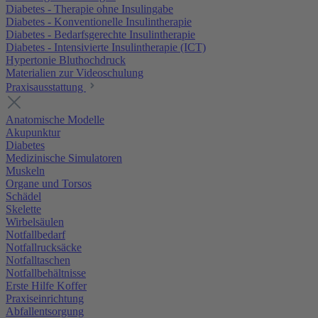
Diabetes - Therapie ohne Insulingabe
Diabetes - Konventionelle Insulintherapie
Diabetes - Bedarfsgerechte Insulintherapie
Diabetes - Intensivierte Insulintherapie (ICT)
Hypertonie Bluthochdruck
Materialien zur Videoschulung
Praxisausstattung
Anatomische Modelle
Akupunktur
Diabetes
Medizinische Simulatoren
Muskeln
Organe und Torsos
Schädel
Skelette
Wirbelsäulen
Notfallbedarf
Notfallrucksäcke
Notfalltaschen
Notfallbehältnisse
Erste Hilfe Koffer
Praxiseinrichtung
Abfallentsorgung