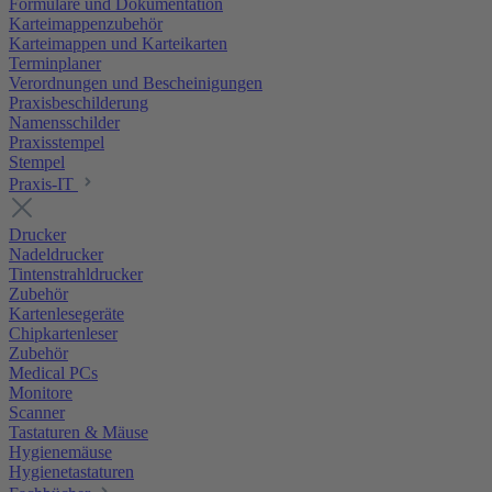
Formulare und Dokumentation
Karteimappenzubehör
Karteimappen und Karteikarten
Terminplaner
Verordnungen und Bescheinigungen
Praxisbeschilderung
Namensschilder
Praxisstempel
Stempel
Praxis-IT
Drucker
Nadeldrucker
Tintenstrahldrucker
Zubehör
Kartenlesegeräte
Chipkartenleser
Zubehör
Medical PCs
Monitore
Scanner
Tastaturen & Mäuse
Hygienemäuse
Hygienetastaturen