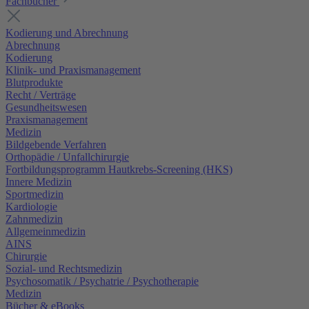
Fachbücher
Kodierung und Abrechnung
Abrechnung
Kodierung
Klinik- und Praxismanagement
Blutprodukte
Recht / Verträge
Gesundheitswesen
Praxismanagement
Medizin
Bildgebende Verfahren
Orthopädie / Unfallchirurgie
Fortbildungsprogramm Hautkrebs-Screening (HKS)
Innere Medizin
Sportmedizin
Kardiologie
Zahnmedizin
Allgemeinmedizin
AINS
Chirurgie
Sozial- und Rechtsmedizin
Psychosomatik / Psychatrie / Psychotherapie
Medizin
Bücher & eBooks