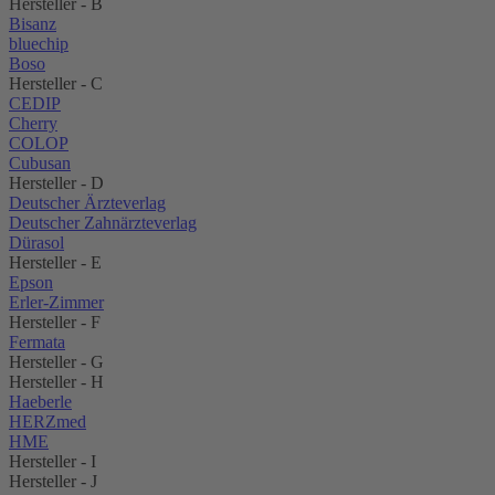
Hersteller - B
Bisanz
bluechip
Boso
Hersteller - C
CEDIP
Cherry
COLOP
Cubusan
Hersteller - D
Deutscher Ärzteverlag
Deutscher Zahnärzteverlag
Dürasol
Hersteller - E
Epson
Erler-Zimmer
Hersteller - F
Fermata
Hersteller - G
Hersteller - H
Haeberle
HERZmed
HME
Hersteller - I
Hersteller - J