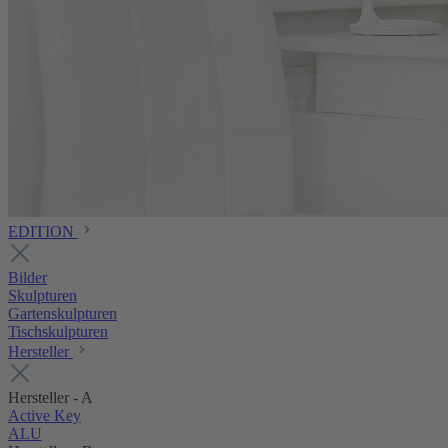
EDITION
Bilder
Skulpturen
Gartenskulpturen
Tischskulpturen
Hersteller
Hersteller - A
Active Key
ALU