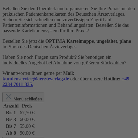
Behalten Sie den Überblick und organisieren Sie Ihre Praxis mit den
praktischen Patientenkarteikarten des Deutschen Ärzteverlages.
Sichern Sie sich schnellen und zuverlässigen Zugriff auf
Patienteninformationen und Behandlungsdaten. Bestellen Sie das
passende Karteikartensystem für Ihre Praxis!
Bestellen Sie jetzt die
OPTIMA Karteimappe, ungefaltet, plano
im Shop des Deutschen Ärzteverlages.
Haben Sie noch Fragen zum Produkt? Sie benötigen ein
individuelles Angebot bei Abnahme von größeren Stückzahlen?
Wir antworten Ihnen gerne per
Mail:
kundenservice@aerzteverlag.de
oder über unsere
Hotline:
+49
2234 7011-335
.
Menü schließen
Anzahl
Preis
Bis
1
67,50 €
Bis
3
60,00 €
Bis
7
55,00 €
Ab
8
50,00 €