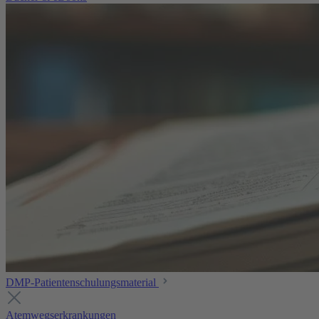
DMP-Patientenschulungsmaterial
Atemwegserkrankungen