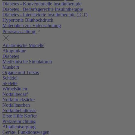
Diabetes - Konventionelle Insulintherapie
Diabetes - Bedarfsgerechte Insulintherapie
Diabetes - Intensivierte Insulintherapie (ICT)
Hypertonie Bluthochdruck
Materialien zur Videoschulung
Praxisausstattung
Anatomische Modelle
Akupunktur
Diabetes
Medizinische Simulatoren
Muskeln
Organe und Torsos
Schädel
Skelette
Wirbelsäulen
Notfallbedarf
Notfallrucksäcke
Notfalltaschen
Notfallbehältnisse
Erste Hilfe Koffer
Praxiseinrichtung
Abfallentsorgung
Geräte- Funktionswagen