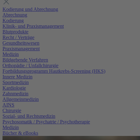
Kodierung und Abrechnung
Abrechnung
Kodierung
Klinik- und Praxismanagement
Blutprodukte
Recht / Verträge
Gesundheitswesen
Praxismanagement
Medizin
Bildgebende Verfahren
Orthopädie / Unfallchirurgie
Fortbildungsprogramm Hautkrebs-Screening (HKS)
Innere Medizin
Sportmedizin
Kardiologie
Zahnmedizin
Allgemeinmedizin
AINS
Chirurgie
Sozial- und Rechtsmedizin
Psychosomatik / Psychatrie / Psychotherapie
Medizin
Bücher & eBooks