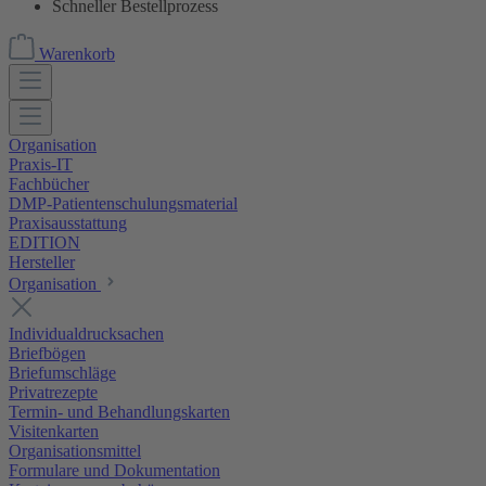
Schneller Bestellprozess
Warenkorb
Organisation
Praxis-IT
Fachbücher
DMP-Patientenschulungsmaterial
Praxisausstattung
EDITION
Hersteller
Organisation
Individualdrucksachen
Briefbögen
Briefumschläge
Privatrezepte
Termin- und Behandlungskarten
Visitenkarten
Organisationsmittel
Formulare und Dokumentation