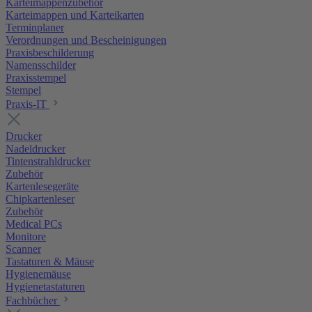
Karteimappenzubehör
Karteimappen und Karteikarten
Terminplaner
Verordnungen und Bescheinigungen
Praxisbeschilderung
Namensschilder
Praxisstempel
Stempel
Praxis-IT
Drucker
Nadeldrucker
Tintenstrahldrucker
Zubehör
Kartenlesegeräte
Chipkartenleser
Zubehör
Medical PCs
Monitore
Scanner
Tastaturen & Mäuse
Hygienemäuse
Hygienetastaturen
Fachbücher