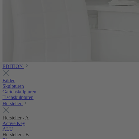
EDITION
Bilder
Skulpturen
Gartenskulpturen
Tischskulpturen
Hersteller
Hersteller - A
Active Key
ALU
Hersteller - B