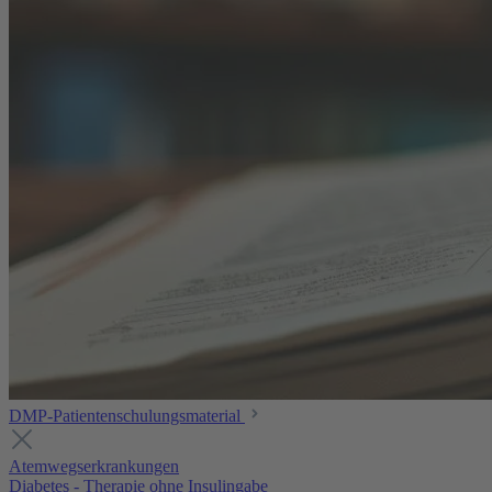
DMP-Patientenschulungsmaterial
Atemwegserkrankungen
Diabetes - Therapie ohne Insulingabe