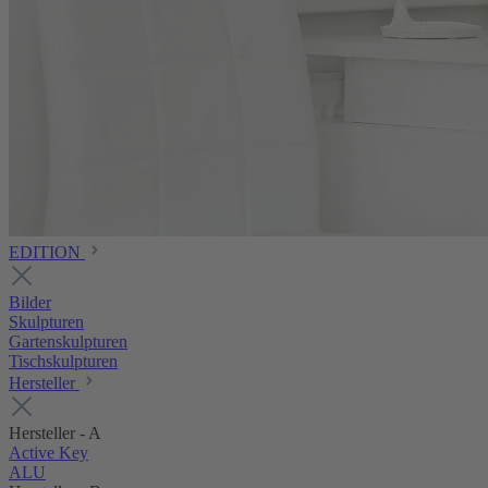
EDITION
Bilder
Skulpturen
Gartenskulpturen
Tischskulpturen
Hersteller
Hersteller - A
Active Key
ALU