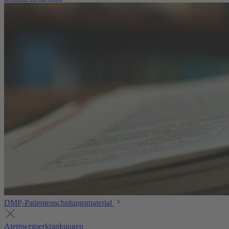
DMP-Patientenschulungsmaterial
Atemwegserkrankungen