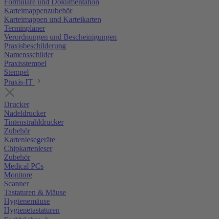
Formulare und Dokumentation
Karteimappenzubehör
Karteimappen und Karteikarten
Terminplaner
Verordnungen und Bescheinigungen
Praxisbeschilderung
Namensschilder
Praxisstempel
Stempel
Praxis-IT
Drucker
Nadeldrucker
Tintenstrahldrucker
Zubehör
Kartenlesegeräte
Chipkartenleser
Zubehör
Medical PCs
Monitore
Scanner
Tastaturen & Mäuse
Hygienemäuse
Hygienetastaturen