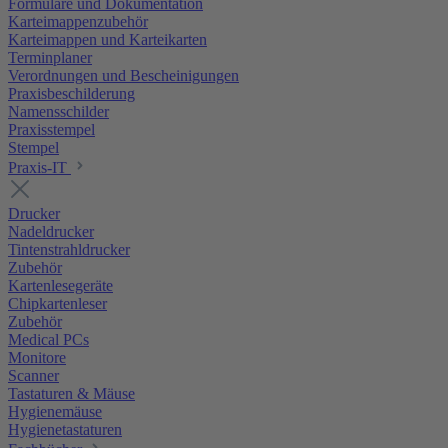
Formulare und Dokumentation
Karteimappenzubehör
Karteimappen und Karteikarten
Terminplaner
Verordnungen und Bescheinigungen
Praxisbeschilderung
Namensschilder
Praxisstempel
Stempel
Praxis-IT
Drucker
Nadeldrucker
Tintenstrahldrucker
Zubehör
Kartenlesegeräte
Chipkartenleser
Zubehör
Medical PCs
Monitore
Scanner
Tastaturen & Mäuse
Hygienemäuse
Hygienetastaturen