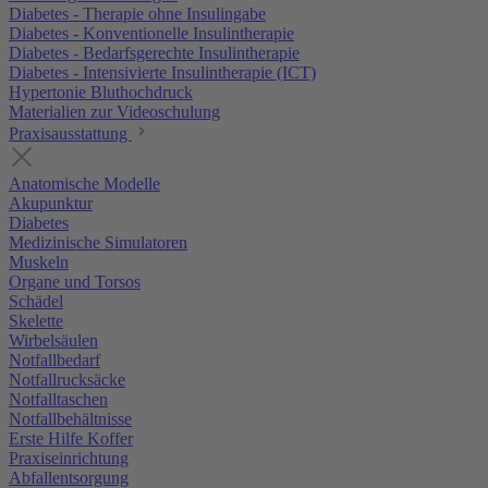
Diabetes - Therapie ohne Insulingabe
Diabetes - Konventionelle Insulintherapie
Diabetes - Bedarfsgerechte Insulintherapie
Diabetes - Intensivierte Insulintherapie (ICT)
Hypertonie Bluthochdruck
Materialien zur Videoschulung
Praxisausstattung
Anatomische Modelle
Akupunktur
Diabetes
Medizinische Simulatoren
Muskeln
Organe und Torsos
Schädel
Skelette
Wirbelsäulen
Notfallbedarf
Notfallrucksäcke
Notfalltaschen
Notfallbehältnisse
Erste Hilfe Koffer
Praxiseinrichtung
Abfallentsorgung