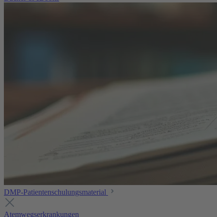
DMP-Patientenschulungsmaterial
Atemwegserkrankungen