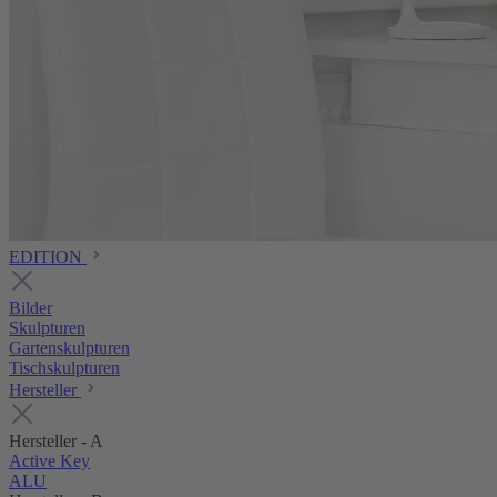
EDITION
Bilder
Skulpturen
Gartenskulpturen
Tischskulpturen
Hersteller
Hersteller - A
Active Key
ALU