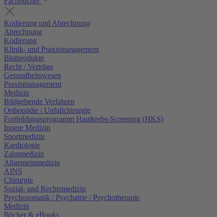
Fachbücher
Kodierung und Abrechnung
Abrechnung
Kodierung
Klinik- und Praxismanagement
Blutprodukte
Recht / Verträge
Gesundheitswesen
Praxismanagement
Medizin
Bildgebende Verfahren
Orthopädie / Unfallchirurgie
Fortbildungsprogramm Hautkrebs-Screening (HKS)
Innere Medizin
Sportmedizin
Kardiologie
Zahnmedizin
Allgemeinmedizin
AINS
Chirurgie
Sozial- und Rechtsmedizin
Psychosomatik / Psychatrie / Psychotherapie
Medizin
Bücher & eBooks