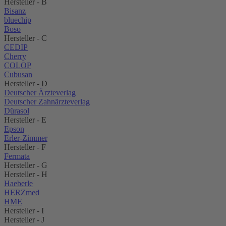
Hersteller - B
Bisanz
bluechip
Boso
Hersteller - C
CEDIP
Cherry
COLOP
Cubusan
Hersteller - D
Deutscher Ärzteverlag
Deutscher Zahnärzteverlag
Dürasol
Hersteller - E
Epson
Erler-Zimmer
Hersteller - F
Fermata
Hersteller - G
Hersteller - H
Haeberle
HERZmed
HME
Hersteller - I
Hersteller - J