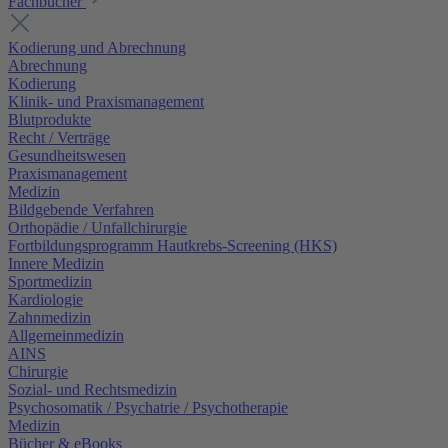
Fachbücher
Kodierung und Abrechnung
Abrechnung
Kodierung
Klinik- und Praxismanagement
Blutprodukte
Recht / Verträge
Gesundheitswesen
Praxismanagement
Medizin
Bildgebende Verfahren
Orthopädie / Unfallchirurgie
Fortbildungsprogramm Hautkrebs-Screening (HKS)
Innere Medizin
Sportmedizin
Kardiologie
Zahnmedizin
Allgemeinmedizin
AINS
Chirurgie
Sozial- und Rechtsmedizin
Psychosomatik / Psychatrie / Psychotherapie
Medizin
Bücher & eBooks