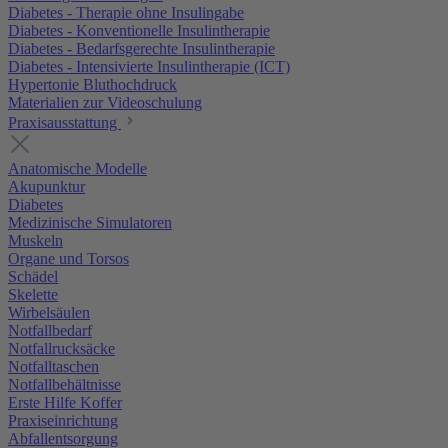
Diabetes - Therapie ohne Insulingabe
Diabetes - Konventionelle Insulintherapie
Diabetes - Bedarfsgerechte Insulintherapie
Diabetes - Intensivierte Insulintherapie (ICT)
Hypertonie Bluthochdruck
Materialien zur Videoschulung
Praxisausstattung
Anatomische Modelle
Akupunktur
Diabetes
Medizinische Simulatoren
Muskeln
Organe und Torsos
Schädel
Skelette
Wirbelsäulen
Notfallbedarf
Notfallrucksäcke
Notfalltaschen
Notfallbehältnisse
Erste Hilfe Koffer
Praxiseinrichtung
Abfallentsorgung