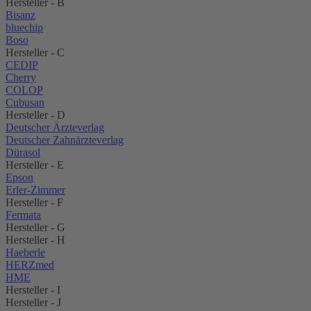
Hersteller - B
Bisanz
bluechip
Boso
Hersteller - C
CEDIP
Cherry
COLOP
Cubusan
Hersteller - D
Deutscher Ärzteverlag
Deutscher Zahnärzteverlag
Dürasol
Hersteller - E
Epson
Erler-Zimmer
Hersteller - F
Fermata
Hersteller - G
Hersteller - H
Haeberle
HERZmed
HME
Hersteller - I
Hersteller - J