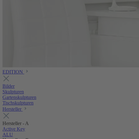
EDITION
Bilder
Skulpturen
Gartenskulpturen
Tischskulpturen
Hersteller
Hersteller - A
Active Key
ALU