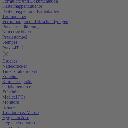
Formulare und Dokumentation
Karteimappenzubehör
Karteimappen und Karteikarten
Terminplaner
Verordnungen und Bescheinigungen
Praxisbeschilderung
Namensschilder
Praxisstempel
Stempel
Praxis-IT
Drucker
Nadeldrucker
Tintenstrahldrucker
Zubehör
Kartenlesegeräte
Chipkartenleser
Zubehör
Medical PCs
Monitore
Scanner
Tastaturen & Mäuse
Hygienemäuse
Hygienetastaturen