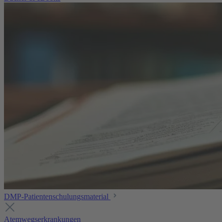
DMP-Patientenschulungsmaterial
Atemwegserkrankungen