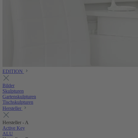
EDITION
Bilder
Skulpturen
Gartenskulpturen
Tischskulpturen
Hersteller
Hersteller - A
Active Key
ALU