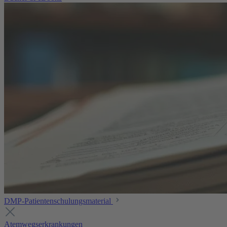
DMP-Patientenschulungsmaterial
Atemwegserkrankungen