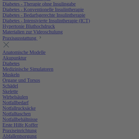
Diabetes - Therapie ohne Insulingabe
Diabetes - Konventionelle Insulintherapie
Diabetes - Bedarfsgerechte Insulintherapie
Diabetes - Intensivierte Insulintherapie (ICT)
Hypertonie Bluthochdruck
Materialien zur Videoschulung
Praxisausstattung
Anatomische Modelle
Akupunktur
Diabetes
Medizinische Simulatoren
Muskeln
Organe und Torsos
Schädel
Skelette
Wirbelsäulen
Notfallbedarf
Notfallrucksäcke
Notfalltaschen
Notfallbehältnisse
Erste Hilfe Koffer
Praxiseinrichtung
Abfallentsorgung