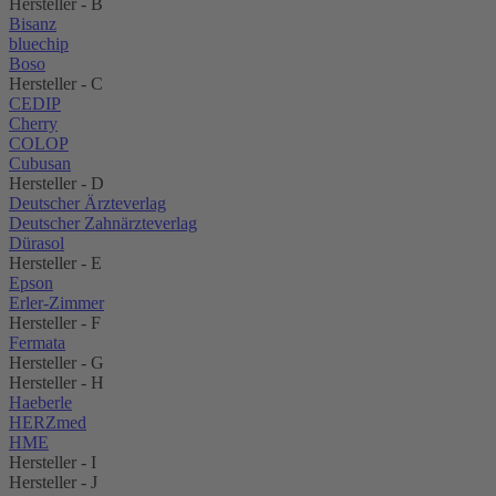
Hersteller - B
Bisanz
bluechip
Boso
Hersteller - C
CEDIP
Cherry
COLOP
Cubusan
Hersteller - D
Deutscher Ärzteverlag
Deutscher Zahnärzteverlag
Dürasol
Hersteller - E
Epson
Erler-Zimmer
Hersteller - F
Fermata
Hersteller - G
Hersteller - H
Haeberle
HERZmed
HME
Hersteller - I
Hersteller - J