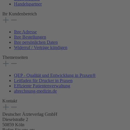
Handelspartner
Ihr Kundenbereich
Ihre Adresse
Ihre Bestellungen
Ihre persönlichen Daten
Widerruf / Verträge kündigen
Themenseiten
QEP - Qualität und Entwicklung in Praxen®
Leitfaden für Drucker in Praxen
Effiziente Patientenverwaltung
abrechnung-medizin.de
Kontakt
Deutscher Ärzteverlag GmbH
Dieselstraße 2
50859 Köln
Rufen Sie uns an: