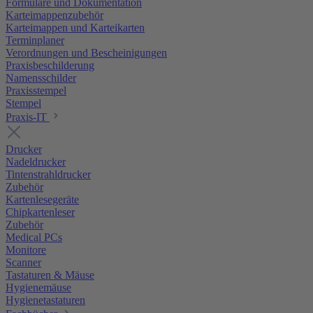
Formulare und Dokumentation
Karteimappenzubehör
Karteimappen und Karteikarten
Terminplaner
Verordnungen und Bescheinigungen
Praxisbeschilderung
Namensschilder
Praxisstempel
Stempel
Praxis-IT
Drucker
Nadeldrucker
Tintenstrahldrucker
Zubehör
Kartenlesegeräte
Chipkartenleser
Zubehör
Medical PCs
Monitore
Scanner
Tastaturen & Mäuse
Hygienemäuse
Hygienetastaturen