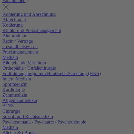
Fachbücher
Kodierung und Abrechnung
Abrechnung
Kodierung
Klinik- und Praxismanagement
Blutprodukte
Recht / Verträge
Gesundheitswesen
Praxismanagement
Medizin
Bildgebende Verfahren
Orthopädie / Unfallchirurgie
Fortbildungsprogramm Hautkrebs-Screening (HKS)
Innere Medizin
Sportmedizin
Kardiologie
Zahnmedizin
Allgemeinmedizin
AINS
Chirurgie
Sozial- und Rechtsmedizin
Psychosomatik / Psychatrie / Psychotherapie
Medizin
Bücher & eBooks