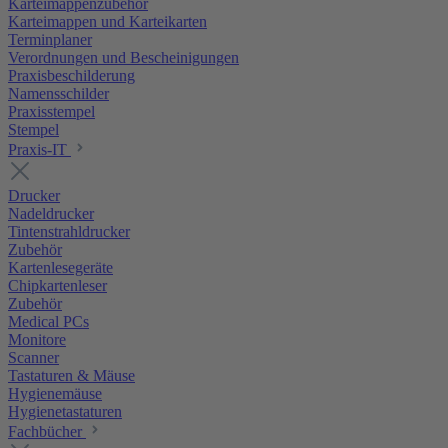
Karteimappenzubehör
Karteimappen und Karteikarten
Terminplaner
Verordnungen und Bescheinigungen
Praxisbeschilderung
Namensschilder
Praxisstempel
Stempel
Praxis-IT
Drucker
Nadeldrucker
Tintenstrahldrucker
Zubehör
Kartenlesegeräte
Chipkartenleser
Zubehör
Medical PCs
Monitore
Scanner
Tastaturen & Mäuse
Hygienemäuse
Hygienetastaturen
Fachbücher