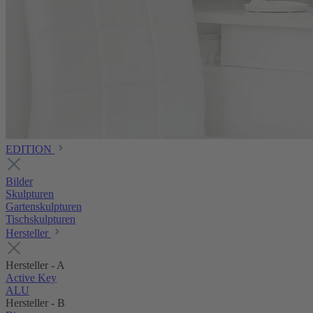
EDITION
Bilder
Skulpturen
Gartenskulpturen
Tischskulpturen
Hersteller
Hersteller - A
Active Key
ALU
Hersteller - B