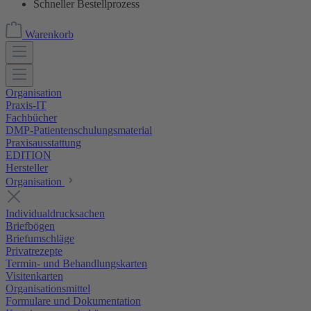
Schneller Bestellprozess
Warenkorb
Organisation
Praxis-IT
Fachbücher
DMP-Patientenschulungsmaterial
Praxisausstattung
EDITION
Hersteller
Organisation
Individualdrucksachen
Briefbögen
Briefumschläge
Privatrezepte
Termin- und Behandlungskarten
Visitenkarten
Organisationsmittel
Formulare und Dokumentation