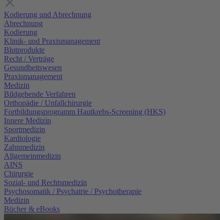
Kodierung und Abrechnung
Abrechnung
Kodierung
Klinik- und Praxismanagement
Blutprodukte
Recht / Verträge
Gesundheitswesen
Praxismanagement
Medizin
Bildgebende Verfahren
Orthopädie / Unfallchirurgie
Fortbildungsprogramm Hautkrebs-Screening (HKS)
Innere Medizin
Sportmedizin
Kardiologie
Zahnmedizin
Allgemeinmedizin
AINS
Chirurgie
Sozial- und Rechtsmedizin
Psychosomatik / Psychatrie / Psychotherapie
Medizin
Bücher & eBooks