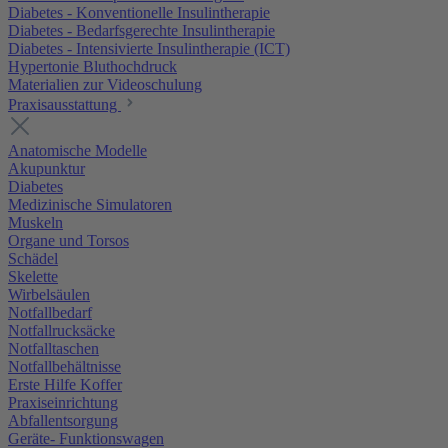
Diabetes - Konventionelle Insulintherapie
Diabetes - Bedarfsgerechte Insulintherapie
Diabetes - Intensivierte Insulintherapie (ICT)
Hypertonie Bluthochdruck
Materialien zur Videoschulung
Praxisausstattung
Anatomische Modelle
Akupunktur
Diabetes
Medizinische Simulatoren
Muskeln
Organe und Torsos
Schädel
Skelette
Wirbelsäulen
Notfallbedarf
Notfallrucksäcke
Notfalltaschen
Notfallbehältnisse
Erste Hilfe Koffer
Praxiseinrichtung
Abfallentsorgung
Geräte- Funktionswagen