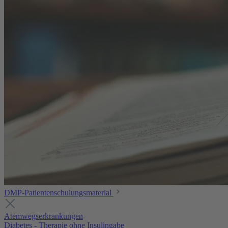
DMP-Patientenschulungsmaterial
Atemwegserkrankungen
Diabetes - Therapie ohne Insulingabe