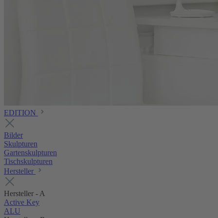
EDITION
Bilder
Skulpturen
Gartenskulpturen
Tischskulpturen
Hersteller
Hersteller - A
Active Key
ALU