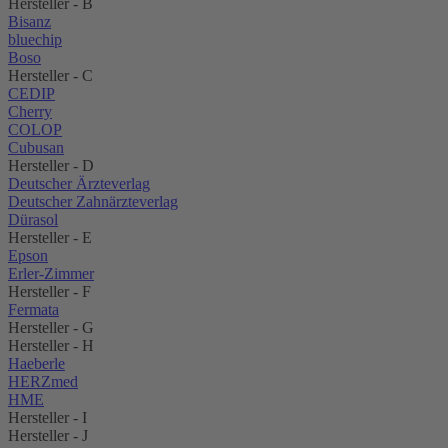
Hersteller - B
Bisanz
bluechip
Boso
Hersteller - C
CEDIP
Cherry
COLOP
Cubusan
Hersteller - D
Deutscher Ärzteverlag
Deutscher Zahnärzteverlag
Dürasol
Hersteller - E
Epson
Erler-Zimmer
Hersteller - F
Fermata
Hersteller - G
Hersteller - H
Haeberle
HERZmed
HME
Hersteller - I
Hersteller - J