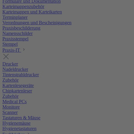
Formulare und Dokumentation
Karteimappenzubehör
Karteimappen und Karteikarten
Terminplaner
Verordnungen und Bescheinigungen
Praxisbeschilderung
Namensschilder
Praxisstempel
Stempel
Praxis-IT
Drucker
Nadeldrucker
Tintenstrahldrucker
Zubehör
Kartenlesegeräte
Chipkartenleser
Zubehör
Medical PCs
Monitore
Scanner
Tastaturen & Mäuse
Hygienemäuse
Hygienetastaturen