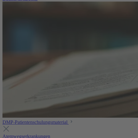
DMP-Patientenschulungsmaterial
Atemwegserkrankungen