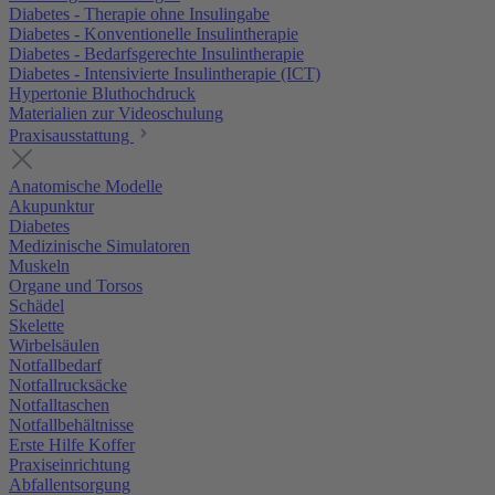
Diabetes - Therapie ohne Insulingabe
Diabetes - Konventionelle Insulintherapie
Diabetes - Bedarfsgerechte Insulintherapie
Diabetes - Intensivierte Insulintherapie (ICT)
Hypertonie Bluthochdruck
Materialien zur Videoschulung
Praxisausstattung
Anatomische Modelle
Akupunktur
Diabetes
Medizinische Simulatoren
Muskeln
Organe und Torsos
Schädel
Skelette
Wirbelsäulen
Notfallbedarf
Notfallrucksäcke
Notfalltaschen
Notfallbehältnisse
Erste Hilfe Koffer
Praxiseinrichtung
Abfallentsorgung