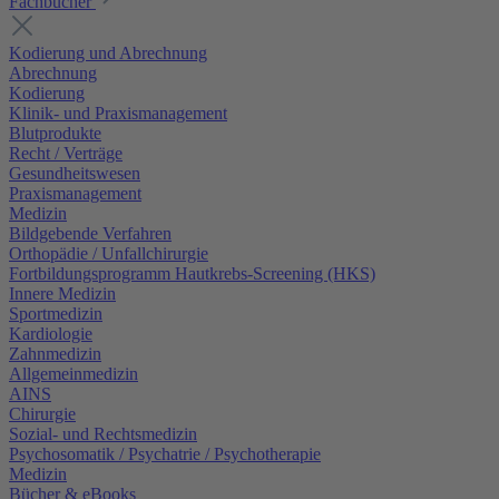
Fachbücher
Kodierung und Abrechnung
Abrechnung
Kodierung
Klinik- und Praxismanagement
Blutprodukte
Recht / Verträge
Gesundheitswesen
Praxismanagement
Medizin
Bildgebende Verfahren
Orthopädie / Unfallchirurgie
Fortbildungsprogramm Hautkrebs-Screening (HKS)
Innere Medizin
Sportmedizin
Kardiologie
Zahnmedizin
Allgemeinmedizin
AINS
Chirurgie
Sozial- und Rechtsmedizin
Psychosomatik / Psychatrie / Psychotherapie
Medizin
Bücher & eBooks