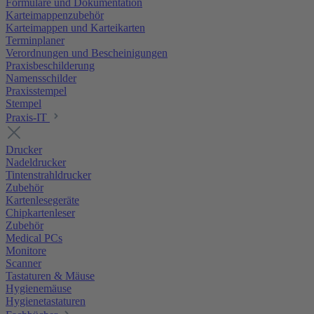
Formulare und Dokumentation
Karteimappenzubehör
Karteimappen und Karteikarten
Terminplaner
Verordnungen und Bescheinigungen
Praxisbeschilderung
Namensschilder
Praxisstempel
Stempel
Praxis-IT
Drucker
Nadeldrucker
Tintenstrahldrucker
Zubehör
Kartenlesegeräte
Chipkartenleser
Zubehör
Medical PCs
Monitore
Scanner
Tastaturen & Mäuse
Hygienemäuse
Hygienetastaturen