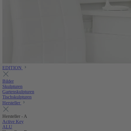
EDITION
Bilder
Skulpturen
Gartenskulpturen
Tischskulpturen
Hersteller
Hersteller - A
Active Key
ALU