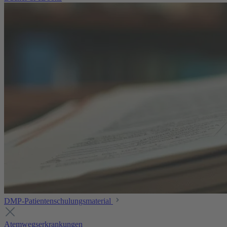
DMP-Patientenschulungsmaterial
Atemwegserkrankungen