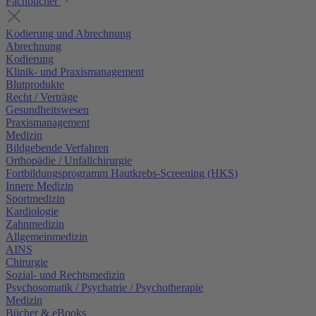
Fachbücher
Kodierung und Abrechnung
Abrechnung
Kodierung
Klinik- und Praxismanagement
Blutprodukte
Recht / Verträge
Gesundheitswesen
Praxismanagement
Medizin
Bildgebende Verfahren
Orthopädie / Unfallchirurgie
Fortbildungsprogramm Hautkrebs-Screening (HKS)
Innere Medizin
Sportmedizin
Kardiologie
Zahnmedizin
Allgemeinmedizin
AINS
Chirurgie
Sozial- und Rechtsmedizin
Psychosomatik / Psychatrie / Psychotherapie
Medizin
Bücher & eBooks