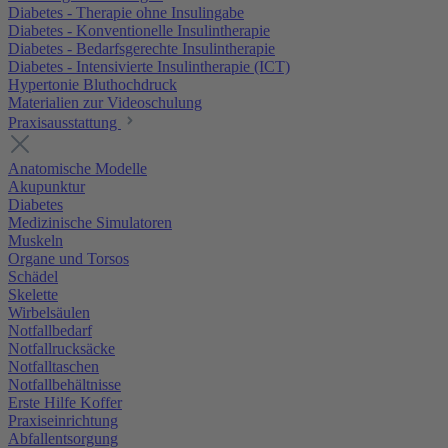
Diabetes - Therapie ohne Insulingabe
Diabetes - Konventionelle Insulintherapie
Diabetes - Bedarfsgerechte Insulintherapie
Diabetes - Intensivierte Insulintherapie (ICT)
Hypertonie Bluthochdruck
Materialien zur Videoschulung
Praxisausstattung
Anatomische Modelle
Akupunktur
Diabetes
Medizinische Simulatoren
Muskeln
Organe und Torsos
Schädel
Skelette
Wirbelsäulen
Notfallbedarf
Notfallrucksäcke
Notfalltaschen
Notfallbehältnisse
Erste Hilfe Koffer
Praxiseinrichtung
Abfallentsorgung