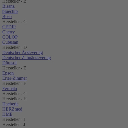
Hersteller - B
Bisanz
bluechip
Boso
Hersteller - C
CEDIP
Cherry
COLOP
Cubusan
Hersteller - D
Deutscher Ärzteverlag
Deutscher Zahnärzteverlag
Dürasol
Hersteller - E
Epson
Erler-Zimmer
Hersteller - F
Fermata
Hersteller - G
Hersteller - H
Haeberle
HERZmed
HME
Hersteller - I
Hersteller - J