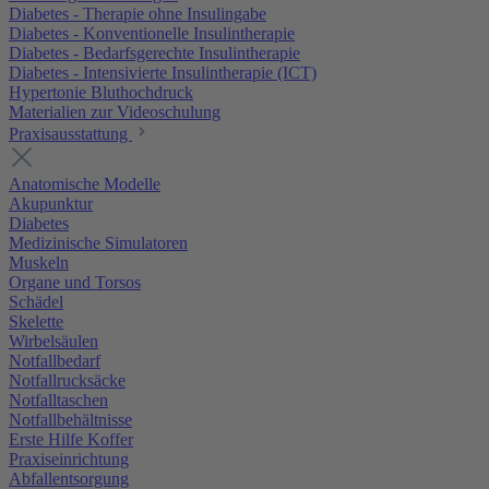
Diabetes - Therapie ohne Insulingabe
Diabetes - Konventionelle Insulintherapie
Diabetes - Bedarfsgerechte Insulintherapie
Diabetes - Intensivierte Insulintherapie (ICT)
Hypertonie Bluthochdruck
Materialien zur Videoschulung
Praxisausstattung
Anatomische Modelle
Akupunktur
Diabetes
Medizinische Simulatoren
Muskeln
Organe und Torsos
Schädel
Skelette
Wirbelsäulen
Notfallbedarf
Notfallrucksäcke
Notfalltaschen
Notfallbehältnisse
Erste Hilfe Koffer
Praxiseinrichtung
Abfallentsorgung