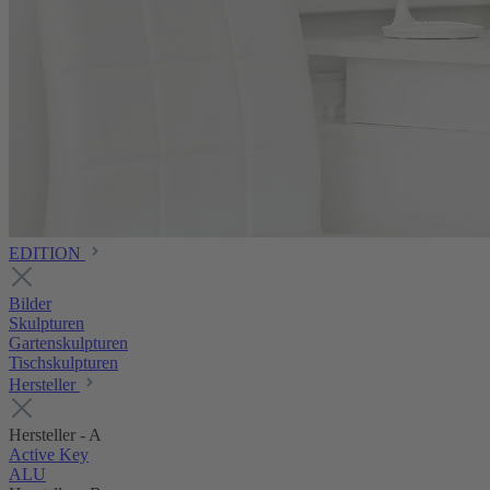
EDITION
Bilder
Skulpturen
Gartenskulpturen
Tischskulpturen
Hersteller
Hersteller - A
Active Key
ALU