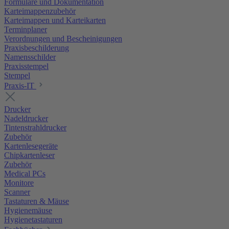
Formulare und Dokumentation
Karteimappenzubehör
Karteimappen und Karteikarten
Terminplaner
Verordnungen und Bescheinigungen
Praxisbeschilderung
Namensschilder
Praxisstempel
Stempel
Praxis-IT
Drucker
Nadeldrucker
Tintenstrahldrucker
Zubehör
Kartenlesegeräte
Chipkartenleser
Zubehör
Medical PCs
Monitore
Scanner
Tastaturen & Mäuse
Hygienemäuse
Hygienetastaturen