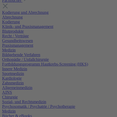
Fachbücher
Kodierung und Abrechnung
Abrechnung
Kodierung
Klinik- und Praxismanagement
Blutprodukte
Recht / Verträge
Gesundheitswesen
Praxismanagement
Medizin
Bildgebende Verfahren
Orthopädie / Unfallchirurgie
Fortbildungsprogramm Hautkrebs-Screening (HKS)
Innere Medizin
Sportmedizin
Kardiologie
Zahnmedizin
Allgemeinmedizin
AINS
Chirurgie
Sozial- und Rechtsmedizin
Psychosomatik / Psychatrie / Psychotherapie
Medizin
Bücher & eBooks