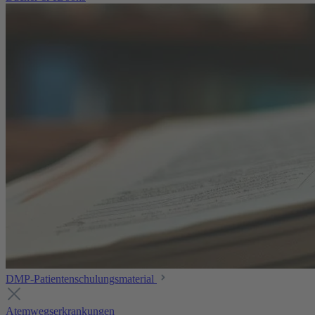
DMP-Patientenschulungsmaterial
Atemwegserkrankungen