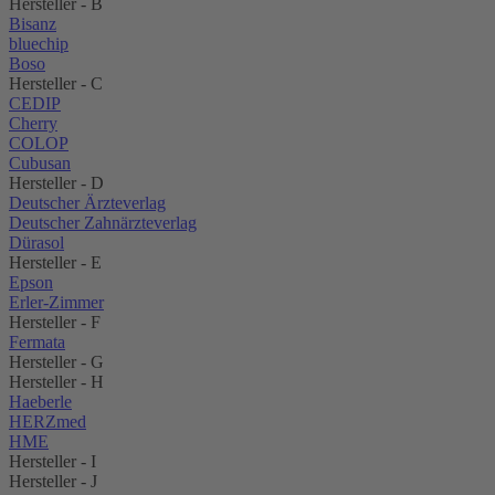
Hersteller - B
Bisanz
bluechip
Boso
Hersteller - C
CEDIP
Cherry
COLOP
Cubusan
Hersteller - D
Deutscher Ärzteverlag
Deutscher Zahnärzteverlag
Dürasol
Hersteller - E
Epson
Erler-Zimmer
Hersteller - F
Fermata
Hersteller - G
Hersteller - H
Haeberle
HERZmed
HME
Hersteller - I
Hersteller - J