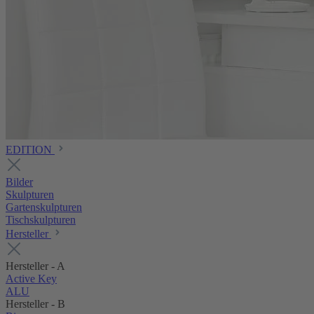
EDITION
Bilder
Skulpturen
Gartenskulpturen
Tischskulpturen
Hersteller
Hersteller - A
Active Key
ALU
Hersteller - B