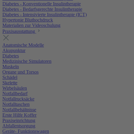
Diabetes - Konventionelle Insulintherapie
Diabetes - Bedarfsgerechte Insulintherapie
Diabetes - Intensivierte Insulintherapie (ICT)
Hypertonie Bluthochdruck
Materialien zur Videoschulung
Praxisausstattung
Anatomische Modelle
Akupunktur
Diabetes
Medizinische Simulatoren
Muskeln
Organe und Torsos
Schädel
Skelette
Wirbelsäulen
Notfallbedarf
Notfallrucksäcke
Notfalltaschen
Notfallbehältnisse
Erste Hilfe Koffer
Praxiseinrichtung
Abfallentsorgung
Geräte- Funktionswagen