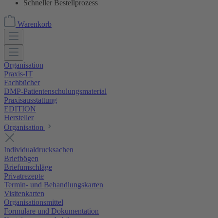
Schneller Bestellprozess
Warenkorb
Organisation
Praxis-IT
Fachbücher
DMP-Patientenschulungsmaterial
Praxisausstattung
EDITION
Hersteller
Organisation
Individualdrucksachen
Briefbögen
Briefumschläge
Privatrezepte
Termin- und Behandlungskarten
Visitenkarten
Organisationsmittel
Formulare und Dokumentation