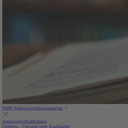
DMP-Patientenschulungsmaterial
Atemwegserkrankungen
Diabetes - Therapie ohne Insulingabe