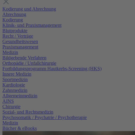
Kodierung und Abrechnung
Abrechnung
Kodierung
Klinik- und Praxismanagement
Blutprodukte
Recht / Verträge
Gesundheitswesen
Praxismanagement
Medizin
Bildgebende Verfahren
Orthopädie / Unfallchirurgie
Fortbildungsprogramm Hautkrebs-Screening (HKS)
Innere Medizin
Sportmedizin
Kardiologie
Zahnmedizin
Allgemeinmedizin
AINS
Chirurgie
Sozial- und Rechtsmedizin
Psychosomatik / Psychatrie / Psychotherapie
Medizin
Bücher & eBooks