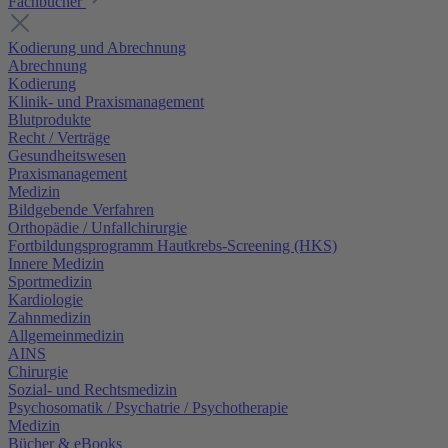
Fachbücher
Kodierung und Abrechnung
Abrechnung
Kodierung
Klinik- und Praxismanagement
Blutprodukte
Recht / Verträge
Gesundheitswesen
Praxismanagement
Medizin
Bildgebende Verfahren
Orthopädie / Unfallchirurgie
Fortbildungsprogramm Hautkrebs-Screening (HKS)
Innere Medizin
Sportmedizin
Kardiologie
Zahnmedizin
Allgemeinmedizin
AINS
Chirurgie
Sozial- und Rechtsmedizin
Psychosomatik / Psychatrie / Psychotherapie
Medizin
Bücher & eBooks