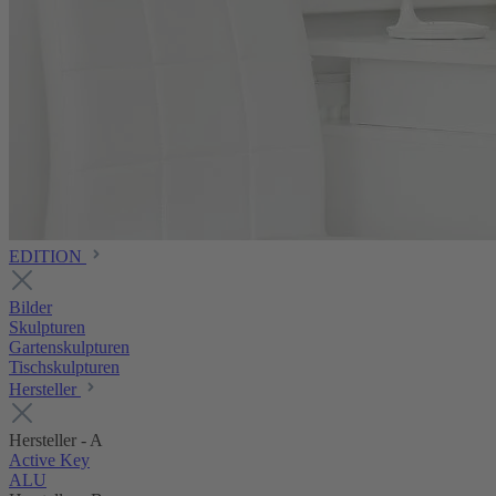
EDITION
Bilder
Skulpturen
Gartenskulpturen
Tischskulpturen
Hersteller
Hersteller - A
Active Key
ALU