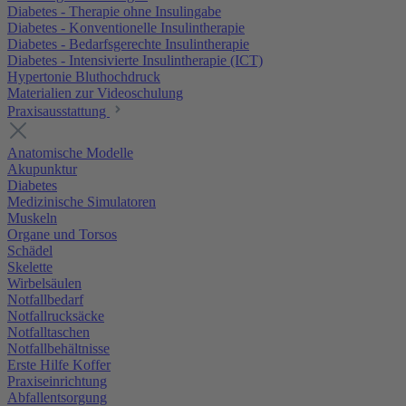
Diabetes - Therapie ohne Insulingabe
Diabetes - Konventionelle Insulintherapie
Diabetes - Bedarfsgerechte Insulintherapie
Diabetes - Intensivierte Insulintherapie (ICT)
Hypertonie Bluthochdruck
Materialien zur Videoschulung
Praxisausstattung
Anatomische Modelle
Akupunktur
Diabetes
Medizinische Simulatoren
Muskeln
Organe und Torsos
Schädel
Skelette
Wirbelsäulen
Notfallbedarf
Notfallrucksäcke
Notfalltaschen
Notfallbehältnisse
Erste Hilfe Koffer
Praxiseinrichtung
Abfallentsorgung