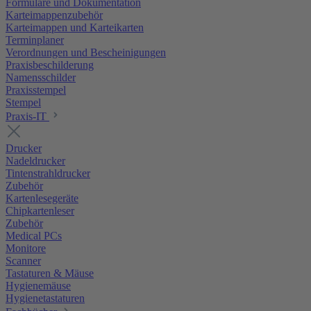
Formulare und Dokumentation
Karteimappenzubehör
Karteimappen und Karteikarten
Terminplaner
Verordnungen und Bescheinigungen
Praxisbeschilderung
Namensschilder
Praxisstempel
Stempel
Praxis-IT
Drucker
Nadeldrucker
Tintenstrahldrucker
Zubehör
Kartenlesegeräte
Chipkartenleser
Zubehör
Medical PCs
Monitore
Scanner
Tastaturen & Mäuse
Hygienemäuse
Hygienetastaturen