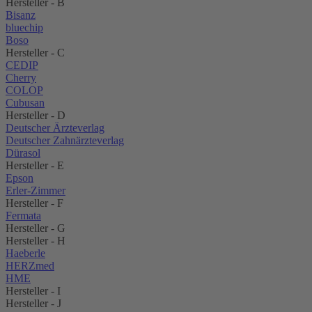
Hersteller - B
Bisanz
bluechip
Boso
Hersteller - C
CEDIP
Cherry
COLOP
Cubusan
Hersteller - D
Deutscher Ärzteverlag
Deutscher Zahnärzteverlag
Dürasol
Hersteller - E
Epson
Erler-Zimmer
Hersteller - F
Fermata
Hersteller - G
Hersteller - H
Haeberle
HERZmed
HME
Hersteller - I
Hersteller - J