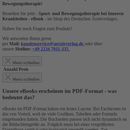
Bewegungstherapie!
Bestellen Sie jetzt -
Sport- und Bewegungstherapie bei Inneren
Krankheiten - eBook
- im Shop des Deutschen Ärzteverlages.
Haben Sie noch Fragen zum Produkt?
Wir antworten Ihnen gerne
per
Mail:
kundenservice@aerzteverlag.de
oder über
unsere
Hotline:
+49 2234 7011-335
.
Menü schließen
Anzahl
Preis
Menü schließen
Unsere eBooks erscheinen im PDF-Format - was
bedeutet das?
eBooks im PDF-Format haben ein festes Layout. Bei Fachtexten ist
das von Vorteil, weil sie viele Grafiken, Tabellen oder Formeln
eingebunden haben. Die Buchseiten passen sich nicht dynamisch an
die Bildschirmgröße an. Folglich muss bei einer vergrößerten
Darstellung vertikal oder horizontal gescrollt werden. Zur