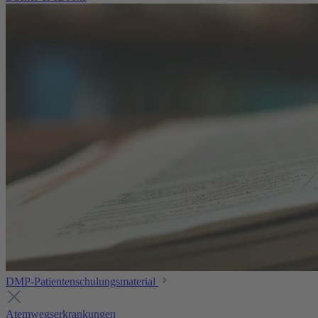
DMP-Patientenschulungsmaterial
Atemwegserkrankungen