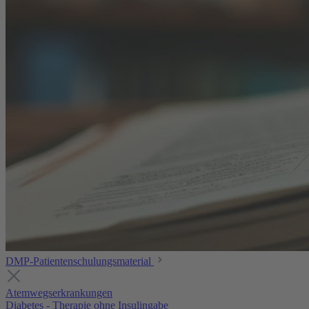
DMP-Patientenschulungsmaterial
Atemwegserkrankungen
Diabetes - Therapie ohne Insulingabe