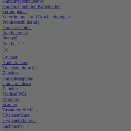
Karteimappenzubehör
Karteimappen und Karteikarten
Terminplaner
Verordnungen und Bescheinigungen
Praxisbeschilderung
Namensschilder
Praxisstempel
Stempel
Praxis-IT
Drucker
Nadeldrucker
Tintenstrahldrucker
Zubehör
Kartenlesegeräte
Chipkartenleser
Zubehör
Medical PCs
Monitore
Scanner
Tastaturen & Mäuse
Hygienemäuse
Hygienetastaturen
Fachbücher