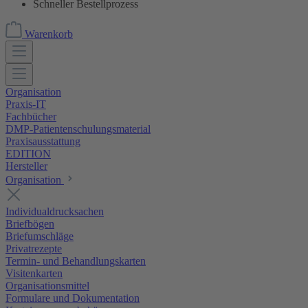
Schneller Bestellprozess
Warenkorb
Organisation
Praxis-IT
Fachbücher
DMP-Patientenschulungsmaterial
Praxisausstattung
EDITION
Hersteller
Organisation
Individualdrucksachen
Briefbögen
Briefumschläge
Privatrezepte
Termin- und Behandlungskarten
Visitenkarten
Organisationsmittel
Formulare und Dokumentation