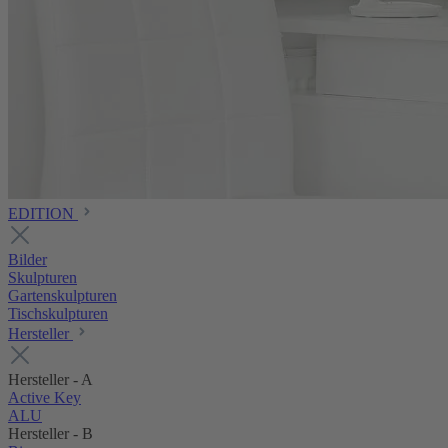
EDITION
Bilder
Skulpturen
Gartenskulpturen
Tischskulpturen
Hersteller
Hersteller - A
Active Key
ALU
Hersteller - B