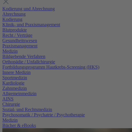
Kodierung und Abrechnung
Abrechnung
Kodierung
Klinik- und Praxismanagement
Blutprodukte
Recht / Verträge
Gesundheitswesen
Praxismanagement
Medizin
Bildgebende Verfahren
Orthopädie / Unfallchirurgie
Fortbildungsprogramm Hautkrebs-Screening (HKS)
Innere Medizin
Sportmedizin
Kardiologie
Zahnmedizin
Allgemeinmedizin
AINS
Chirurgie
Sozial- und Rechtsmedizin
Psychosomatik / Psychatrie / Psychotherapie
Medizin
Bücher & eBooks