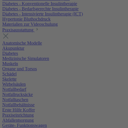
Diabetes - Konventionelle Insulintherapie
Diabetes - Bedarfsgerechte Insulintherapie
Diabetes - Intensivierte Insulintherapie (ICT)
Hypertonie Bluthochdruck
Materialien zur Videoschulung
Praxisausstattung
Anatomische Modelle
Akupunktur
Diabetes
Medizinische Simulatoren
Muskeln
Organe und Torsos
Schädel
Skelette
Wirbelsäulen
Notfallbedarf
Notfallrucksäcke
Notfalltaschen
Notfallbehältnisse
Erste Hilfe Koffer
Praxiseinrichtung
Abfallentsorgung
Geräte- Funktionswagen