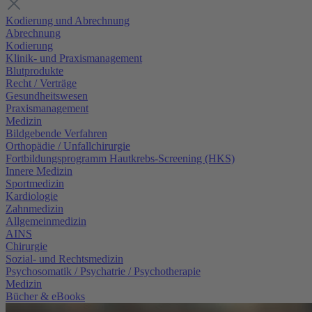
Kodierung und Abrechnung
Abrechnung
Kodierung
Klinik- und Praxismanagement
Blutprodukte
Recht / Verträge
Gesundheitswesen
Praxismanagement
Medizin
Bildgebende Verfahren
Orthopädie / Unfallchirurgie
Fortbildungsprogramm Hautkrebs-Screening (HKS)
Innere Medizin
Sportmedizin
Kardiologie
Zahnmedizin
Allgemeinmedizin
AINS
Chirurgie
Sozial- und Rechtsmedizin
Psychosomatik / Psychatrie / Psychotherapie
Medizin
Bücher & eBooks