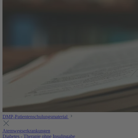
DMP-Patientenschulungsmaterial
Atemwegserkrankungen
Diabetes - Therapie ohne Insulingabe