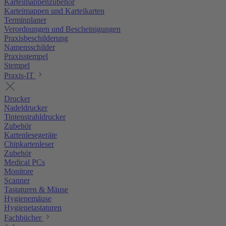
Karteimappenzubehör
Karteimappen und Karteikarten
Terminplaner
Verordnungen und Bescheinigungen
Praxisbeschilderung
Namensschilder
Praxisstempel
Stempel
Praxis-IT
Drucker
Nadeldrucker
Tintenstrahldrucker
Zubehör
Kartenlesegeräte
Chipkartenleser
Zubehör
Medical PCs
Monitore
Scanner
Tastaturen & Mäuse
Hygienemäuse
Hygienetastaturen
Fachbücher