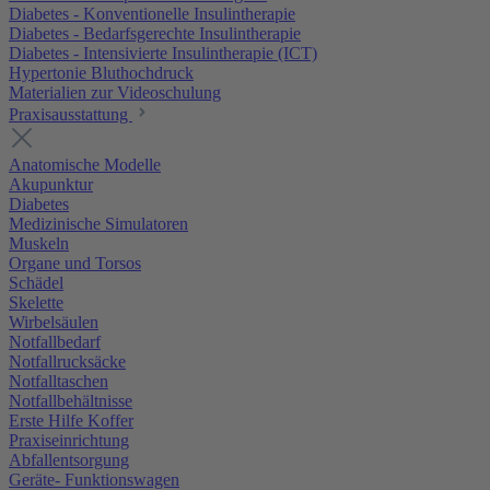
Diabetes - Konventionelle Insulintherapie
Diabetes - Bedarfsgerechte Insulintherapie
Diabetes - Intensivierte Insulintherapie (ICT)
Hypertonie Bluthochdruck
Materialien zur Videoschulung
Praxisausstattung
Anatomische Modelle
Akupunktur
Diabetes
Medizinische Simulatoren
Muskeln
Organe und Torsos
Schädel
Skelette
Wirbelsäulen
Notfallbedarf
Notfallrucksäcke
Notfalltaschen
Notfallbehältnisse
Erste Hilfe Koffer
Praxiseinrichtung
Abfallentsorgung
Geräte- Funktionswagen