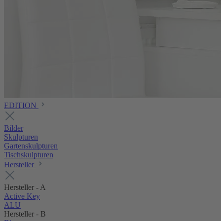
EDITION
Bilder
Skulpturen
Gartenskulpturen
Tischskulpturen
Hersteller
Hersteller - A
Active Key
ALU
Hersteller - B