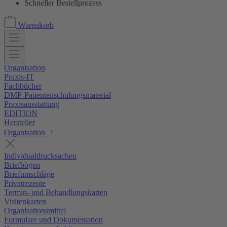
Schneller Bestellprozess
Warenkorb
Organisation
Praxis-IT
Fachbücher
DMP-Patientenschulungsmaterial
Praxisausstattung
EDITION
Hersteller
Organisation
Individualdrucksachen
Briefbögen
Briefumschläge
Privatrezepte
Termin- und Behandlungskarten
Visitenkarten
Organisationsmittel
Formulare und Dokumentation