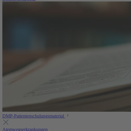
DMP-Patientenschulungsmaterial
Atemwegserkrankungen