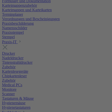
Formulare und Dokumentation
Karteimappenzubehör
Karteimappen und Karteikarten
Terminplaner
Verordnungen und Bescheinigungen
Praxisbeschilderung
Namensschilder
Praxisstempel
Stempel
Praxis-IT
Drucker
Nadeldrucker
Tintenstrahldrucker
Zubehör
Kartenlesegeräte
Chipkartenleser
Zubehör
Medical PCs
Monitore
Scanner
Tastaturen & Mäuse
Hygienemäuse
Hygienetastaturen