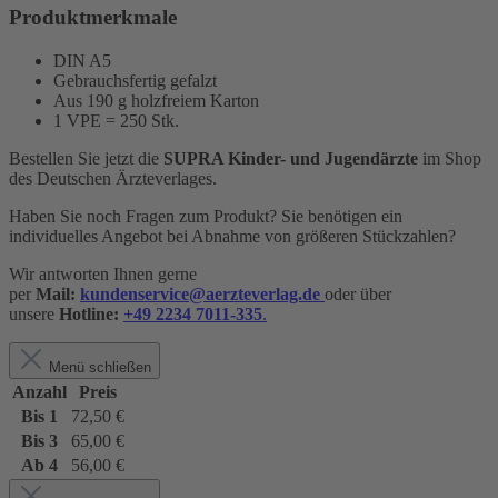
Produktmerkmale
DIN A5
Gebrauchsfertig gefalzt
Aus 190 g holzfreiem Karton
1 VPE = 250 Stk.
Bestellen Sie jetzt die
SUPRA Kinder- und Jugendärzte
im Shop
des Deutschen Ärzteverlages.
Haben Sie noch Fragen zum Produkt? Sie benötigen ein
individuelles Angebot bei Abnahme von größeren Stückzahlen?
Wir antworten Ihnen gerne
per
Mail:
kundenservice@aerzteverlag.de
oder über
unsere
Hotline:
+49 2234 7011-335
.
Menü schließen
Anzahl
Preis
Bis
1
72,50 €
Bis
3
65,00 €
Ab
4
56,00 €