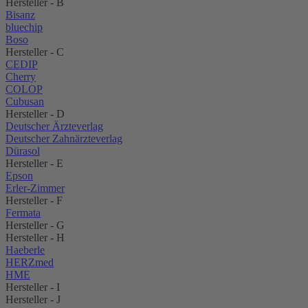
Hersteller - B
Bisanz
bluechip
Boso
Hersteller - C
CEDIP
Cherry
COLOP
Cubusan
Hersteller - D
Deutscher Ärzteverlag
Deutscher Zahnärzteverlag
Dürasol
Hersteller - E
Epson
Erler-Zimmer
Hersteller - F
Fermata
Hersteller - G
Hersteller - H
Haeberle
HERZmed
HME
Hersteller - I
Hersteller - J