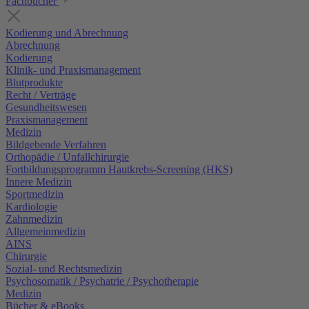
Fachbücher
Kodierung und Abrechnung
Abrechnung
Kodierung
Klinik- und Praxismanagement
Blutprodukte
Recht / Verträge
Gesundheitswesen
Praxismanagement
Medizin
Bildgebende Verfahren
Orthopädie / Unfallchirurgie
Fortbildungsprogramm Hautkrebs-Screening (HKS)
Innere Medizin
Sportmedizin
Kardiologie
Zahnmedizin
Allgemeinmedizin
AINS
Chirurgie
Sozial- und Rechtsmedizin
Psychosomatik / Psychatrie / Psychotherapie
Medizin
Bücher & eBooks