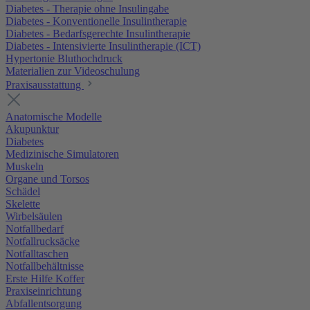
Diabetes - Therapie ohne Insulingabe
Diabetes - Konventionelle Insulintherapie
Diabetes - Bedarfsgerechte Insulintherapie
Diabetes - Intensivierte Insulintherapie (ICT)
Hypertonie Bluthochdruck
Materialien zur Videoschulung
Praxisausstattung
Anatomische Modelle
Akupunktur
Diabetes
Medizinische Simulatoren
Muskeln
Organe und Torsos
Schädel
Skelette
Wirbelsäulen
Notfallbedarf
Notfallrucksäcke
Notfalltaschen
Notfallbehältnisse
Erste Hilfe Koffer
Praxiseinrichtung
Abfallentsorgung