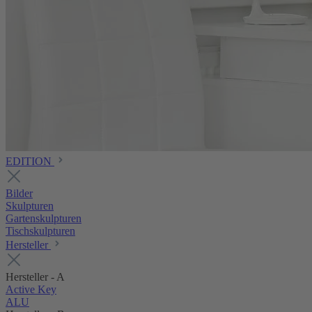
EDITION
Bilder
Skulpturen
Gartenskulpturen
Tischskulpturen
Hersteller
Hersteller - A
Active Key
ALU