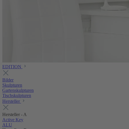
EDITION
Bilder
Skulpturen
Gartenskulpturen
Tischskulpturen
Hersteller
Hersteller - A
Active Key
ALU