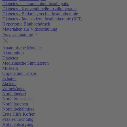
Diabetes - Therapie ohne Insulingabe
Diabetes - Konventionelle Insulintherapie
Diabetes - Bedarfsgerechte Insulintherapie
Diabetes - Intensivierte Insulintherapie (ICT)
Hypertonie Bluthochdruck
Materialien zur Videoschulung
Praxisausstattung
Anatomische Modelle
Akupunktur
Diabetes
Medizinische Simulatoren
Muskeln
Organe und Torsos
Schädel
Skelette
Wirbelsäulen
Notfallbedarf
Notfallrucksäcke
Notfalltaschen
Notfallbehältnisse
Erste Hilfe Koffer
Praxiseinrichtung
Abfallentsorgung