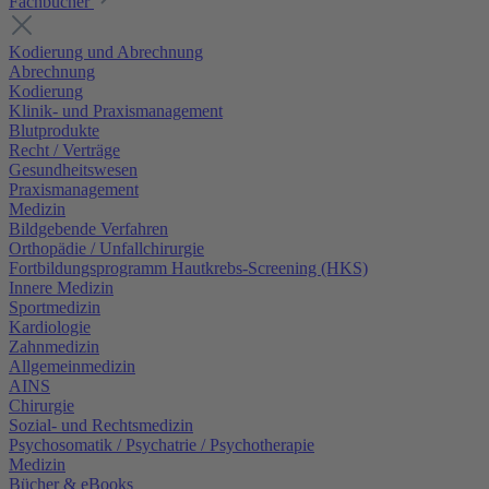
Fachbücher
Kodierung und Abrechnung
Abrechnung
Kodierung
Klinik- und Praxismanagement
Blutprodukte
Recht / Verträge
Gesundheitswesen
Praxismanagement
Medizin
Bildgebende Verfahren
Orthopädie / Unfallchirurgie
Fortbildungsprogramm Hautkrebs-Screening (HKS)
Innere Medizin
Sportmedizin
Kardiologie
Zahnmedizin
Allgemeinmedizin
AINS
Chirurgie
Sozial- und Rechtsmedizin
Psychosomatik / Psychatrie / Psychotherapie
Medizin
Bücher & eBooks