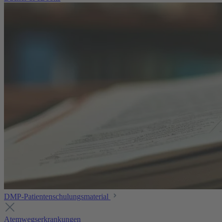
DMP-Patientenschulungsmaterial
Atemwegserkrankungen