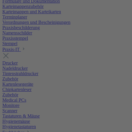
Formulare und Dokumentation
Karteimappenzubehör
Karteimappen und Karteikarten
Terminplaner
Verordnungen und Bescheinigungen
Praxisbeschilderung
Namensschilder
Praxisstempel
Stempel
Praxis-IT
Drucker
Nadeldrucker
Tintenstrahldrucker
Zubehör
Kartenlesegeräte
Chipkartenleser
Zubehör
Medical PCs
Monitore
Scanner
Tastaturen & Mäuse
Hygienemäuse
Hygienetastaturen