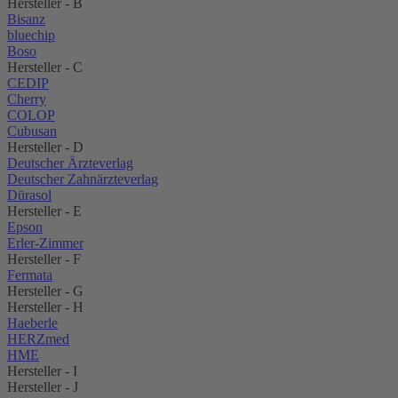
Hersteller - B
Bisanz
bluechip
Boso
Hersteller - C
CEDIP
Cherry
COLOP
Cubusan
Hersteller - D
Deutscher Ärzteverlag
Deutscher Zahnärzteverlag
Dürasol
Hersteller - E
Epson
Erler-Zimmer
Hersteller - F
Fermata
Hersteller - G
Hersteller - H
Haeberle
HERZmed
HME
Hersteller - I
Hersteller - J