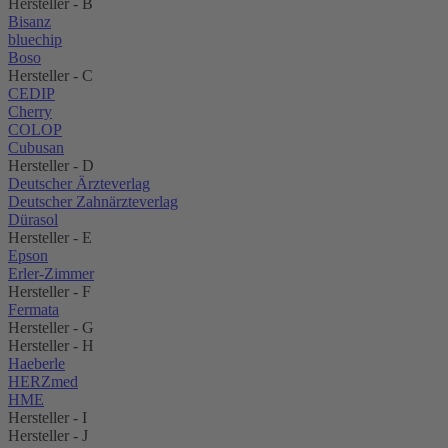
Hersteller - B
Bisanz
bluechip
Boso
Hersteller - C
CEDIP
Cherry
COLOP
Cubusan
Hersteller - D
Deutscher Ärzteverlag
Deutscher Zahnärzteverlag
Dürasol
Hersteller - E
Epson
Erler-Zimmer
Hersteller - F
Fermata
Hersteller - G
Hersteller - H
Haeberle
HERZmed
HME
Hersteller - I
Hersteller - J