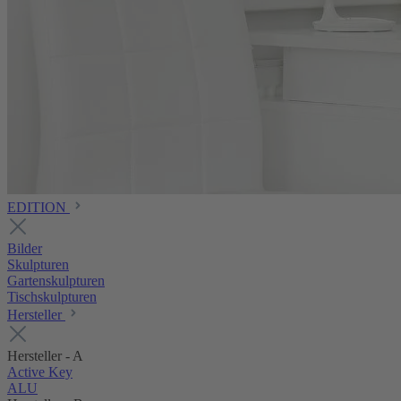
EDITION
Bilder
Skulpturen
Gartenskulpturen
Tischskulpturen
Hersteller
Hersteller - A
Active Key
ALU