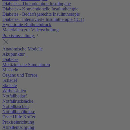
Diabetes - Therapie ohne Insulingabe
Diabetes - Konventionelle Insulintherapie
Diabetes - Bedarfsgerechte Insulintherapie
Diabetes - Intensivierte Insulintherapie (ICT)
Hypertonie Bluthochdruck
Materialien zur Videoschulung
Praxisausstattung
Anatomische Modelle
Akupunktur
Diabetes
Medizinische Simulatoren
Muskeln
Organe und Torsos
Schädel
Skelette
Wirbelsäulen
Notfallbedarf
Notfallrucksäcke
Notfalltaschen
Notfallbehältnisse
Erste Hilfe Koffer
Praxiseinrichtung
Abfallentsorgung