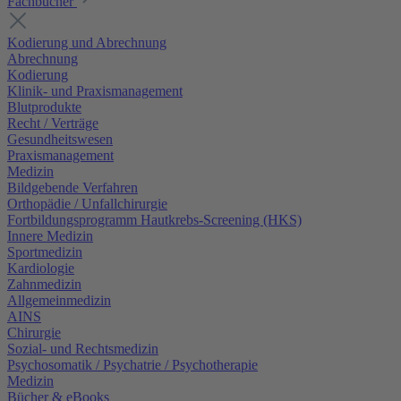
Fachbücher
Kodierung und Abrechnung
Abrechnung
Kodierung
Klinik- und Praxismanagement
Blutprodukte
Recht / Verträge
Gesundheitswesen
Praxismanagement
Medizin
Bildgebende Verfahren
Orthopädie / Unfallchirurgie
Fortbildungsprogramm Hautkrebs-Screening (HKS)
Innere Medizin
Sportmedizin
Kardiologie
Zahnmedizin
Allgemeinmedizin
AINS
Chirurgie
Sozial- und Rechtsmedizin
Psychosomatik / Psychatrie / Psychotherapie
Medizin
Bücher & eBooks