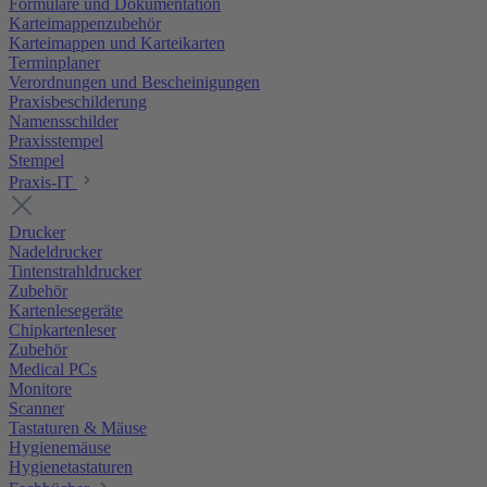
Formulare und Dokumentation
Karteimappenzubehör
Karteimappen und Karteikarten
Terminplaner
Verordnungen und Bescheinigungen
Praxisbeschilderung
Namensschilder
Praxisstempel
Stempel
Praxis-IT
Drucker
Nadeldrucker
Tintenstrahldrucker
Zubehör
Kartenlesegeräte
Chipkartenleser
Zubehör
Medical PCs
Monitore
Scanner
Tastaturen & Mäuse
Hygienemäuse
Hygienetastaturen