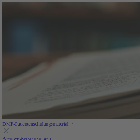
DMP-Patientenschulungsmaterial
Atemwegserkrankungen