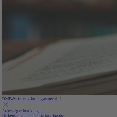
DMP-Patientenschulungsmaterial
Atemwegserkrankungen
Diabetes - Therapie ohne Insulingabe