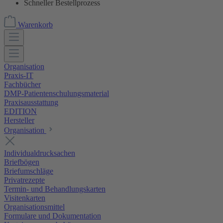
Schneller Bestellprozess
Warenkorb
Organisation
Praxis-IT
Fachbücher
DMP-Patientenschulungsmaterial
Praxisausstattung
EDITION
Hersteller
Organisation
Individualdrucksachen
Briefbögen
Briefumschläge
Privatrezepte
Termin- und Behandlungskarten
Visitenkarten
Organisationsmittel
Formulare und Dokumentation