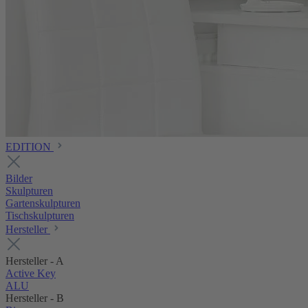
EDITION
Bilder
Skulpturen
Gartenskulpturen
Tischskulpturen
Hersteller
Hersteller - A
Active Key
ALU
Hersteller - B