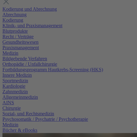
Kodierung und Abrechnung
Abrechnung
Kodierung
Klinik- und Praxismanagement
Blutprodukte
Recht / Verträge
Gesundheitswesen
Praxismanagement
Medizin
Bildgebende Verfahren
Orthopädie / Unfallchirurgie
Fortbildungsprogramm Hautkrebs-Screening (HKS)
Innere Medizin
Sportmedizin
Kardiologie
Zahnmedizin
Allgemeinmedizin
AINS
Chirurgie
Sozial- und Rechtsmedizin
Psychosomatik / Psychatrie / Psychotherapie
Medizin
Bücher & eBooks