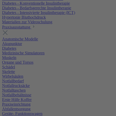
Diabetes - Konventionelle Insulintherapie
Diabetes - Bedarfsgerechte Insulintherapie
Diabetes - Intensivierte Insulintherapie (ICT)
Hypertonie Bluthochdruck
Materialien zur Videoschulung
Praxisausstattung
Anatomische Modelle
Akupunktur
Diabetes
Medizinische Simulatoren
Muskeln
Organe und Torsos
Schädel
Skelette
Wirbelsäulen
Notfallbedarf
Notfallrucksäcke
Notfalltaschen
Notfallbehältnisse
Erste Hilfe Koffer
Praxiseinrichtung
Abfallentsorgung
Geräte- Funktionswagen