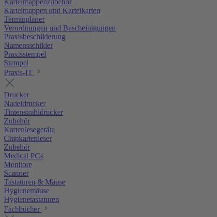
Karteimappenzubehör
Karteimappen und Karteikarten
Terminplaner
Verordnungen und Bescheinigungen
Praxisbeschilderung
Namensschilder
Praxisstempel
Stempel
Praxis-IT
Drucker
Nadeldrucker
Tintenstrahldrucker
Zubehör
Kartenlesegeräte
Chipkartenleser
Zubehör
Medical PCs
Monitore
Scanner
Tastaturen & Mäuse
Hygienemäuse
Hygienetastaturen
Fachbücher