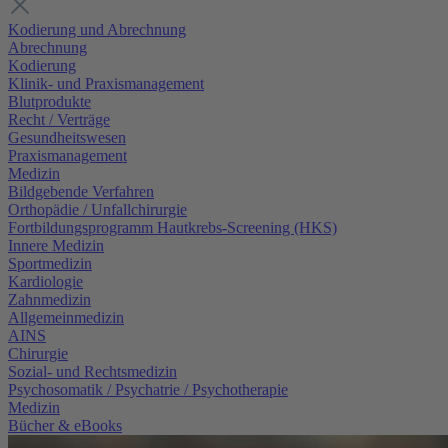
Kodierung und Abrechnung
Abrechnung
Kodierung
Klinik- und Praxismanagement
Blutprodukte
Recht / Verträge
Gesundheitswesen
Praxismanagement
Medizin
Bildgebende Verfahren
Orthopädie / Unfallchirurgie
Fortbildungsprogramm Hautkrebs-Screening (HKS)
Innere Medizin
Sportmedizin
Kardiologie
Zahnmedizin
Allgemeinmedizin
AINS
Chirurgie
Sozial- und Rechtsmedizin
Psychosomatik / Psychatrie / Psychotherapie
Medizin
Bücher & eBooks