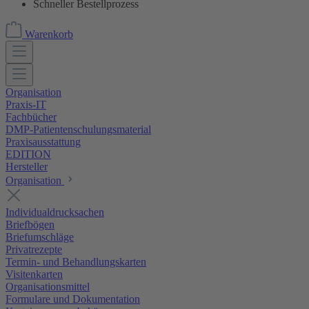
Schneller Bestellprozess
Warenkorb
Organisation
Praxis-IT
Fachbücher
DMP-Patientenschulungsmaterial
Praxisausstattung
EDITION
Hersteller
Organisation
Individualdrucksachen
Briefbögen
Briefumschläge
Privatrezepte
Termin- und Behandlungskarten
Visitenkarten
Organisationsmittel
Formulare und Dokumentation