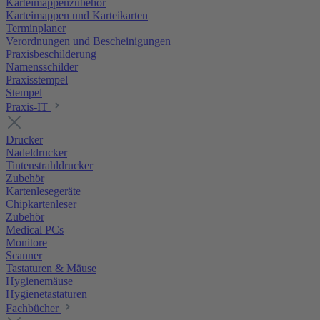
Karteimappenzubehör
Karteimappen und Karteikarten
Terminplaner
Verordnungen und Bescheinigungen
Praxisbeschilderung
Namensschilder
Praxisstempel
Stempel
Praxis-IT
Drucker
Nadeldrucker
Tintenstrahldrucker
Zubehör
Kartenlesegeräte
Chipkartenleser
Zubehör
Medical PCs
Monitore
Scanner
Tastaturen & Mäuse
Hygienemäuse
Hygienetastaturen
Fachbücher