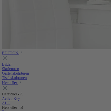
EDITION
Bilder
Skulpturen
Gartenskulpturen
Tischskulpturen
Hersteller
Hersteller - A
Active Key
ALU
Hersteller - B