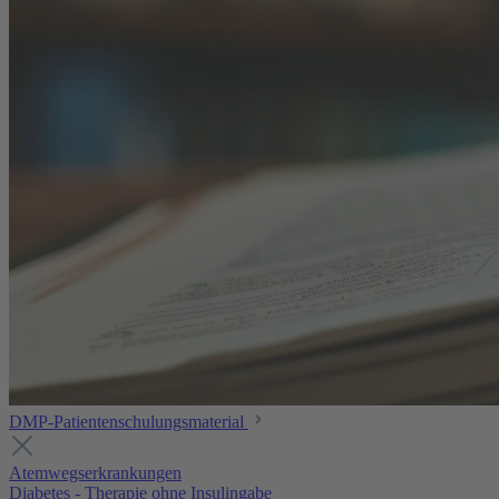
DMP-Patientenschulungsmaterial
Atemwegserkrankungen
Diabetes - Therapie ohne Insulingabe