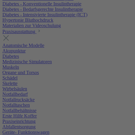
Diabetes - Konventionelle Insulintherapie
Diabetes - Bedarfsgerechte Insulintherapie
Diabetes - Intensivierte Insulintherapie (ICT)
Hypertonie Bluthochdruck
Materialien zur Videoschulung
Praxisausstattung
Anatomische Modelle
Akupunktur
Diabetes
Medizinische Simulatoren
Muskeln
Organe und Torsos
Schädel
Skelette
Wirbelsäulen
Notfallbedarf
Notfallrucksäcke
Notfalltaschen
Notfallbehältnisse
Erste Hilfe Koffer
Praxiseinrichtung
Abfallentsorgung
Geräte- Funktionswagen