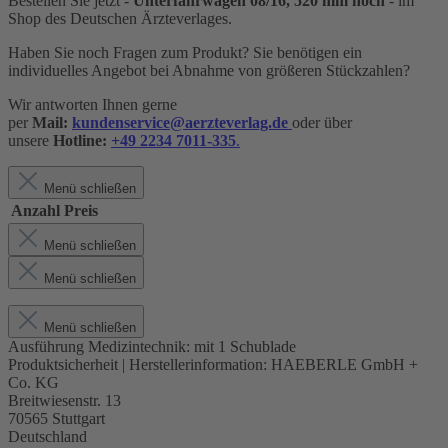
Bestellen Sie jetzt -
Unterfahrwagen 08/16, 520 mm hoch
- im
Shop des Deutschen Ärzteverlages.
Haben Sie noch Fragen zum Produkt? Sie benötigen ein
individuelles Angebot bei Abnahme von größeren Stückzahlen?
Wir antworten Ihnen gerne
per
Mail:
kundenservice@aerzteverlag.de
oder über
unsere
Hotline:
+49 2234 7011-335
.
Menü schließen
Anzahl
Preis
Menü schließen
Menü schließen
Menü schließen
Ausführung Medizintechnik:
mit 1 Schublade
Produktsicherheit | Herstellerinformation:
HAEBERLE GmbH +
Co. KG
Breitwiesenstr. 13
70565 Stuttgart
Deutschland