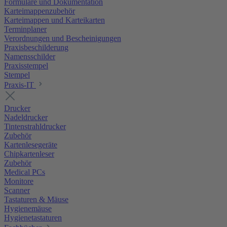
Formulare und Dokumentation
Karteimappenzubehör
Karteimappen und Karteikarten
Terminplaner
Verordnungen und Bescheinigungen
Praxisbeschilderung
Namensschilder
Praxisstempel
Stempel
Praxis-IT
Drucker
Nadeldrucker
Tintenstrahldrucker
Zubehör
Kartenlesegeräte
Chipkartenleser
Zubehör
Medical PCs
Monitore
Scanner
Tastaturen & Mäuse
Hygienemäuse
Hygienetastaturen