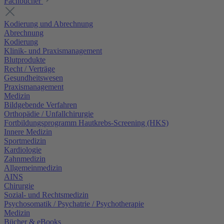
Fachbücher
Kodierung und Abrechnung
Abrechnung
Kodierung
Klinik- und Praxismanagement
Blutprodukte
Recht / Verträge
Gesundheitswesen
Praxismanagement
Medizin
Bildgebende Verfahren
Orthopädie / Unfallchirurgie
Fortbildungsprogramm Hautkrebs-Screening (HKS)
Innere Medizin
Sportmedizin
Kardiologie
Zahnmedizin
Allgemeinmedizin
AINS
Chirurgie
Sozial- und Rechtsmedizin
Psychosomatik / Psychatrie / Psychotherapie
Medizin
Bücher & eBooks