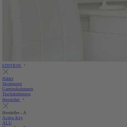
EDITION
Bilder
Skulpturen
Gartenskulpturen
Tischskulpturen
Hersteller
Hersteller - A
Active Key
ALU