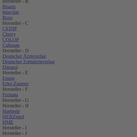
Hersteller - B
Bisanz
bluechip
Boso
Hersteller - C
CEDIP
Cherry
COLOP
Cubusan
Hersteller - D
Deutscher Ärzteverlag
Deutscher Zahnärzteverlag
Dürasol
Hersteller - E
Epson
Erler-Zimmer
Hersteller - F
Fermata
Hersteller - G
Hersteller - H
Haeberle
HERZmed
HME
Hersteller - I
Hersteller - J