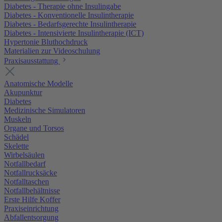
Diabetes - Therapie ohne Insulingabe
Diabetes - Konventionelle Insulintherapie
Diabetes - Bedarfsgerechte Insulintherapie
Diabetes - Intensivierte Insulintherapie (ICT)
Hypertonie Bluthochdruck
Materialien zur Videoschulung
Praxisausstattung
Anatomische Modelle
Akupunktur
Diabetes
Medizinische Simulatoren
Muskeln
Organe und Torsos
Schädel
Skelette
Wirbelsäulen
Notfallbedarf
Notfallrucksäcke
Notfalltaschen
Notfallbehältnisse
Erste Hilfe Koffer
Praxiseinrichtung
Abfallentsorgung