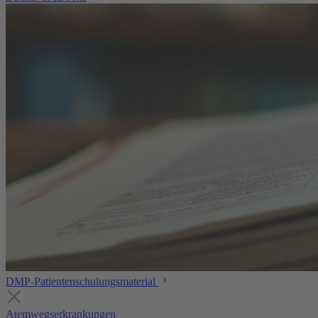
DMP-Patientenschulungsmaterial
Atemwegserkrankungen