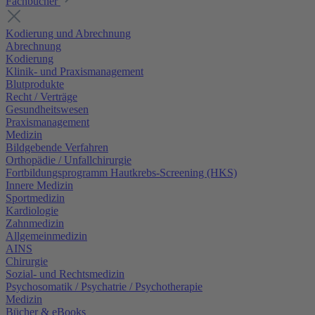
Fachbücher
Kodierung und Abrechnung
Abrechnung
Kodierung
Klinik- und Praxismanagement
Blutprodukte
Recht / Verträge
Gesundheitswesen
Praxismanagement
Medizin
Bildgebende Verfahren
Orthopädie / Unfallchirurgie
Fortbildungsprogramm Hautkrebs-Screening (HKS)
Innere Medizin
Sportmedizin
Kardiologie
Zahnmedizin
Allgemeinmedizin
AINS
Chirurgie
Sozial- und Rechtsmedizin
Psychosomatik / Psychatrie / Psychotherapie
Medizin
Bücher & eBooks