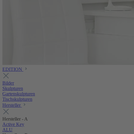
EDITION
Bilder
Skulpturen
Gartenskulpturen
Tischskulpturen
Hersteller
Hersteller - A
Active Key
ALU