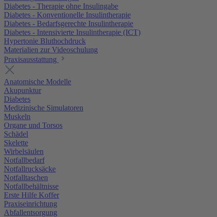
Diabetes - Therapie ohne Insulingabe
Diabetes - Konventionelle Insulintherapie
Diabetes - Bedarfsgerechte Insulintherapie
Diabetes - Intensivierte Insulintherapie (ICT)
Hypertonie Bluthochdruck
Materialien zur Videoschulung
Praxisausstattung
Anatomische Modelle
Akupunktur
Diabetes
Medizinische Simulatoren
Muskeln
Organe und Torsos
Schädel
Skelette
Wirbelsäulen
Notfallbedarf
Notfallrucksäcke
Notfalltaschen
Notfallbehältnisse
Erste Hilfe Koffer
Praxiseinrichtung
Abfallentsorgung