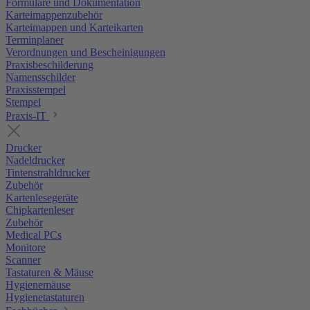
Formulare und Dokumentation
Karteimappenzubehör
Karteimappen und Karteikarten
Terminplaner
Verordnungen und Bescheinigungen
Praxisbeschilderung
Namensschilder
Praxisstempel
Stempel
Praxis-IT
Drucker
Nadeldrucker
Tintenstrahldrucker
Zubehör
Kartenlesegeräte
Chipkartenleser
Zubehör
Medical PCs
Monitore
Scanner
Tastaturen & Mäuse
Hygienemäuse
Hygienetastaturen