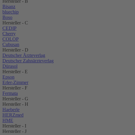
Hersteller - B
Bisanz
bluechip
Boso
Hersteller - C
CEDIP
Cherry
COLOP
Cubusan
Hersteller - D
Deutscher Ärzteverlag
Deutscher Zahnärzteverlag
Dürasol
Hersteller - E
Epson
Erler-Zimmer
Hersteller - F
Fermata
Hersteller - G
Hersteller - H
Haeberle
HERZmed
HME
Hersteller - I
Hersteller - J