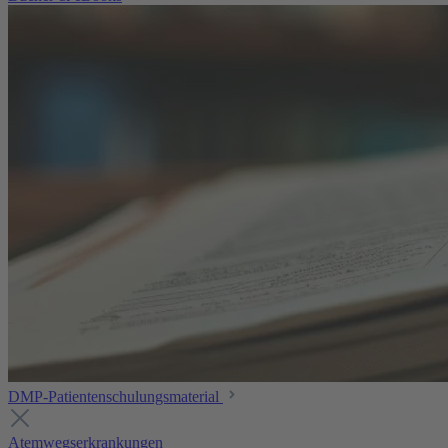
DMP-Patientenschulungsmaterial
Atemwegserkrankungen