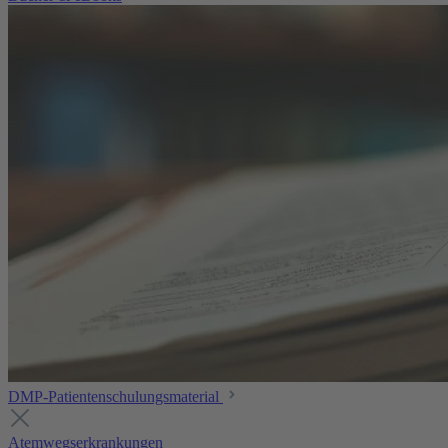
DMP-Patientenschulungsmaterial
Atemwegserkrankungen