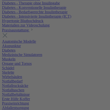
Diabetes - Therapie ohne Insulingabe
Diabetes - Konventionelle Insulintherapie
Diabetes - Bedarfsgerechte Insulintherapie
Diabetes - Intensivierte Insulintherapie (ICT)
Hypertonie Bluthochdruck
Materialien zur Videoschulung
Praxisausstattung
Anatomische Modelle
Akupunktur
Diabetes
Medizinische Simulatoren
Muskeln
Organe und Torsos
Schädel
Skelette
Wirbelsäulen
Notfallbedarf
Notfallrucksäcke
Notfalltaschen
Notfallbehältnisse
Erste Hilfe Koffer
Praxiseinrichtung
Abfallentsorgung