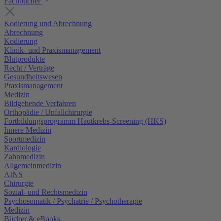
Fachbücher
Kodierung und Abrechnung
Abrechnung
Kodierung
Klinik- und Praxismanagement
Blutprodukte
Recht / Verträge
Gesundheitswesen
Praxismanagement
Medizin
Bildgebende Verfahren
Orthopädie / Unfallchirurgie
Fortbildungsprogramm Hautkrebs-Screening (HKS)
Innere Medizin
Sportmedizin
Kardiologie
Zahnmedizin
Allgemeinmedizin
AINS
Chirurgie
Sozial- und Rechtsmedizin
Psychosomatik / Psychatrie / Psychotherapie
Medizin
Bücher & eBooks