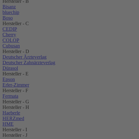
Hersteller - B
Bisanz
bluechip
Boso
Hersteller - C
CEDIP
Cherry
COLOP
Cubusan
Hersteller - D
Deutscher Ärzteverlag
Deutscher Zahnärzteverlag
Dürasol
Hersteller - E
Epson
Erler-Zimmer
Hersteller - F
Fermata
Hersteller - G
Hersteller - H
Haeberle
HERZmed
HME
Hersteller - I
Hersteller - J