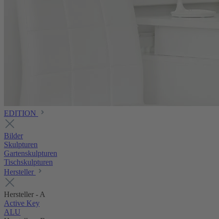
EDITION
Bilder
Skulpturen
Gartenskulpturen
Tischskulpturen
Hersteller
Hersteller - A
Active Key
ALU