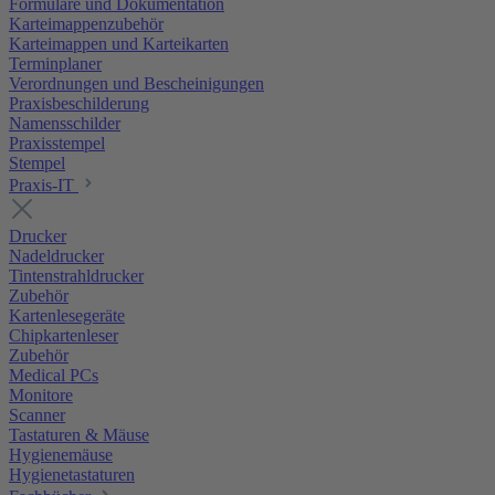
Formulare und Dokumentation
Karteimappenzubehör
Karteimappen und Karteikarten
Terminplaner
Verordnungen und Bescheinigungen
Praxisbeschilderung
Namensschilder
Praxisstempel
Stempel
Praxis-IT
Drucker
Nadeldrucker
Tintenstrahldrucker
Zubehör
Kartenlesegeräte
Chipkartenleser
Zubehör
Medical PCs
Monitore
Scanner
Tastaturen & Mäuse
Hygienemäuse
Hygienetastaturen