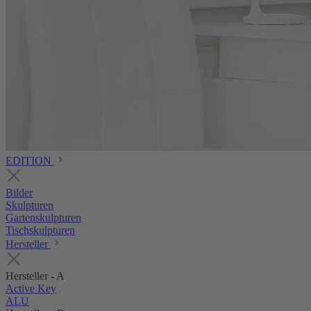
EDITION
Bilder
Skulpturen
Gartenskulpturen
Tischskulpturen
Hersteller
Hersteller - A
Active Key
ALU