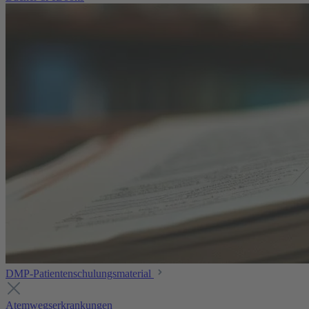
DMP-Patientenschulungsmaterial
Atemwegserkrankungen