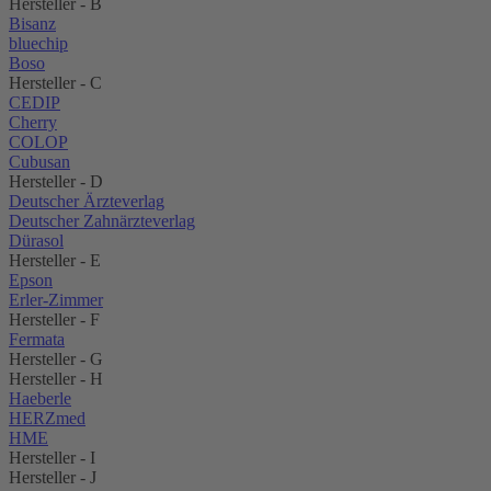
Hersteller - B
Bisanz
bluechip
Boso
Hersteller - C
CEDIP
Cherry
COLOP
Cubusan
Hersteller - D
Deutscher Ärzteverlag
Deutscher Zahnärzteverlag
Dürasol
Hersteller - E
Epson
Erler-Zimmer
Hersteller - F
Fermata
Hersteller - G
Hersteller - H
Haeberle
HERZmed
HME
Hersteller - I
Hersteller - J