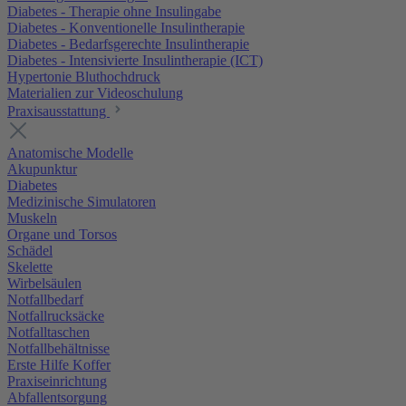
Diabetes - Therapie ohne Insulingabe
Diabetes - Konventionelle Insulintherapie
Diabetes - Bedarfsgerechte Insulintherapie
Diabetes - Intensivierte Insulintherapie (ICT)
Hypertonie Bluthochdruck
Materialien zur Videoschulung
Praxisausstattung
Anatomische Modelle
Akupunktur
Diabetes
Medizinische Simulatoren
Muskeln
Organe und Torsos
Schädel
Skelette
Wirbelsäulen
Notfallbedarf
Notfallrucksäcke
Notfalltaschen
Notfallbehältnisse
Erste Hilfe Koffer
Praxiseinrichtung
Abfallentsorgung