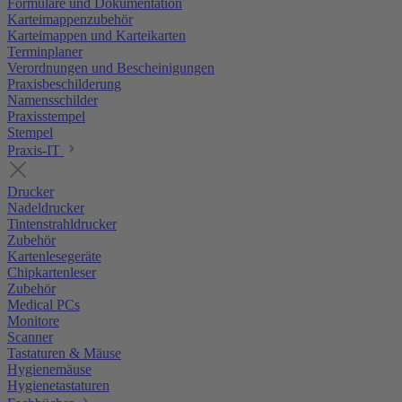
Formulare und Dokumentation
Karteimappenzubehör
Karteimappen und Karteikarten
Terminplaner
Verordnungen und Bescheinigungen
Praxisbeschilderung
Namensschilder
Praxisstempel
Stempel
Praxis-IT
Drucker
Nadeldrucker
Tintenstrahldrucker
Zubehör
Kartenlesegeräte
Chipkartenleser
Zubehör
Medical PCs
Monitore
Scanner
Tastaturen & Mäuse
Hygienemäuse
Hygienetastaturen