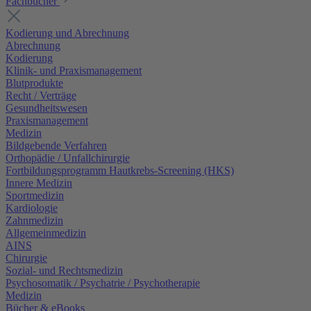
Fachbücher
Kodierung und Abrechnung
Abrechnung
Kodierung
Klinik- und Praxismanagement
Blutprodukte
Recht / Verträge
Gesundheitswesen
Praxismanagement
Medizin
Bildgebende Verfahren
Orthopädie / Unfallchirurgie
Fortbildungsprogramm Hautkrebs-Screening (HKS)
Innere Medizin
Sportmedizin
Kardiologie
Zahnmedizin
Allgemeinmedizin
AINS
Chirurgie
Sozial- und Rechtsmedizin
Psychosomatik / Psychatrie / Psychotherapie
Medizin
Bücher & eBooks