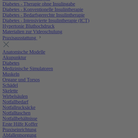
Diabetes - Therapie ohne Insulingabe
Diabetes - Konventionelle Insulintherapie
Diabetes - Bedarfsgerechte Insulintherapie
Diabetes - Intensivierte Insulintherapie (ICT)
Hypertonie Bluthochdruck
Materialien zur Videoschulung
Praxisausstattung
Anatomische Modelle
Akupunktur
Diabetes
Medizinische Simulatoren
Muskeln
Organe und Torsos
Schädel
Skelette
Wirbelsäulen
Notfallbedarf
Notfallrucksäcke
Notfalltaschen
Notfallbehältnisse
Erste Hilfe Koffer
Praxiseinrichtung
Abfallentsorgung