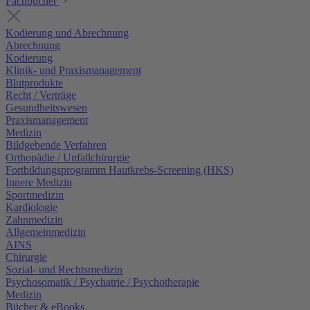
Fachbücher
Kodierung und Abrechnung
Abrechnung
Kodierung
Klinik- und Praxismanagement
Blutprodukte
Recht / Verträge
Gesundheitswesen
Praxismanagement
Medizin
Bildgebende Verfahren
Orthopädie / Unfallchirurgie
Fortbildungsprogramm Hautkrebs-Screening (HKS)
Innere Medizin
Sportmedizin
Kardiologie
Zahnmedizin
Allgemeinmedizin
AINS
Chirurgie
Sozial- und Rechtsmedizin
Psychosomatik / Psychatrie / Psychotherapie
Medizin
Bücher & eBooks