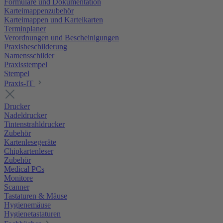
Formulare und Dokumentation
Karteimappenzubehör
Karteimappen und Karteikarten
Terminplaner
Verordnungen und Bescheinigungen
Praxisbeschilderung
Namensschilder
Praxisstempel
Stempel
Praxis-IT
Drucker
Nadeldrucker
Tintenstrahldrucker
Zubehör
Kartenlesegeräte
Chipkartenleser
Zubehör
Medical PCs
Monitore
Scanner
Tastaturen & Mäuse
Hygienemäuse
Hygienetastaturen