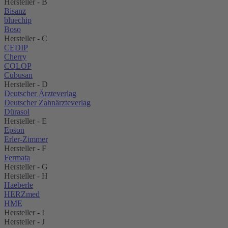
Hersteller - B
Bisanz
bluechip
Boso
Hersteller - C
CEDIP
Cherry
COLOP
Cubusan
Hersteller - D
Deutscher Ärzteverlag
Deutscher Zahnärzteverlag
Dürasol
Hersteller - E
Epson
Erler-Zimmer
Hersteller - F
Fermata
Hersteller - G
Hersteller - H
Haeberle
HERZmed
HME
Hersteller - I
Hersteller - J