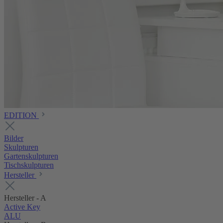
EDITION
Bilder
Skulpturen
Gartenskulpturen
Tischskulpturen
Hersteller
Hersteller - A
Active Key
ALU