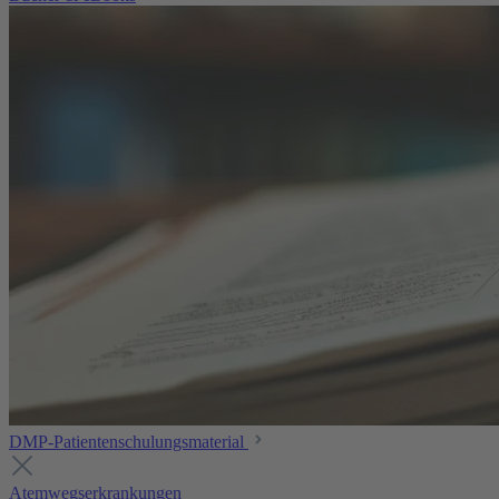
DMP-Patientenschulungsmaterial
Atemwegserkrankungen