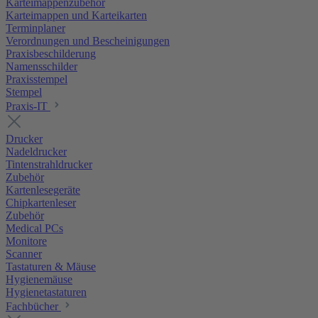
Karteimappenzubehör
Karteimappen und Karteikarten
Terminplaner
Verordnungen und Bescheinigungen
Praxisbeschilderung
Namensschilder
Praxisstempel
Stempel
Praxis-IT
Drucker
Nadeldrucker
Tintenstrahldrucker
Zubehör
Kartenlesegeräte
Chipkartenleser
Zubehör
Medical PCs
Monitore
Scanner
Tastaturen & Mäuse
Hygienemäuse
Hygienetastaturen
Fachbücher