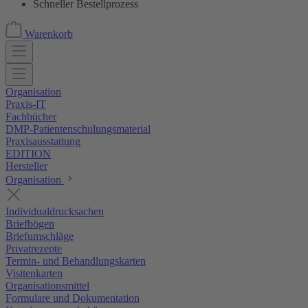
Schneller Bestellprozess
Warenkorb
Organisation
Praxis-IT
Fachbücher
DMP-Patientenschulungsmaterial
Praxisausstattung
EDITION
Hersteller
Organisation
Individualdrucksachen
Briefbögen
Briefumschläge
Privatrezepte
Termin- und Behandlungskarten
Visitenkarten
Organisationsmittel
Formulare und Dokumentation