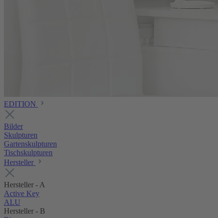
EDITION
Bilder
Skulpturen
Gartenskulpturen
Tischskulpturen
Hersteller
Hersteller - A
Active Key
ALU
Hersteller - B