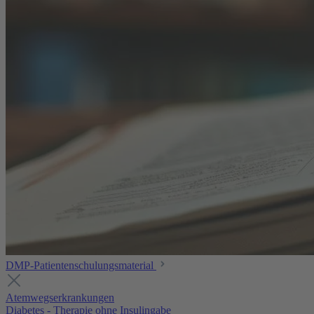
DMP-Patientenschulungsmaterial
Atemwegserkrankungen
Diabetes - Therapie ohne Insulingabe