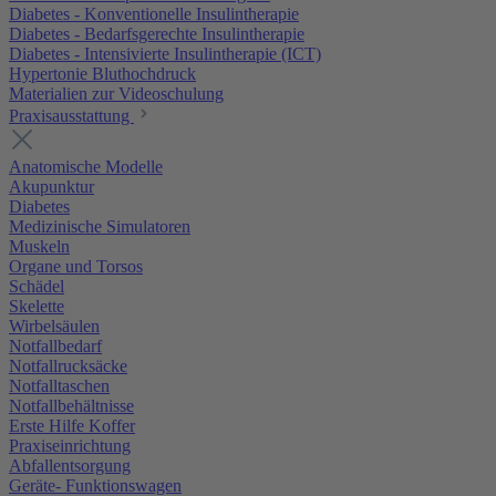
Diabetes - Konventionelle Insulintherapie
Diabetes - Bedarfsgerechte Insulintherapie
Diabetes - Intensivierte Insulintherapie (ICT)
Hypertonie Bluthochdruck
Materialien zur Videoschulung
Praxisausstattung
Anatomische Modelle
Akupunktur
Diabetes
Medizinische Simulatoren
Muskeln
Organe und Torsos
Schädel
Skelette
Wirbelsäulen
Notfallbedarf
Notfallrucksäcke
Notfalltaschen
Notfallbehältnisse
Erste Hilfe Koffer
Praxiseinrichtung
Abfallentsorgung
Geräte- Funktionswagen