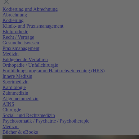
Kodierung und Abrechnung
Abrechnung
Kodierung
Klinik- und Praxismanagement
Blutprodukte
Recht / Verträge
Gesundheitswesen
Praxismanagement
Medizin
Bildgebende Verfahren
Orthopädie / Unfallchirurgie
Fortbildungsprogramm Hautkrebs-Screening (HKS)
Innere Medizin
Sportmedizin
Kardiologie
Zahnmedizin
Allgemeinmedizin
AINS
Chirurgie
Sozial- und Rechtsmedizin
Psychosomatik / Psychatrie / Psychotherapie
Medizin
Bücher & eBooks