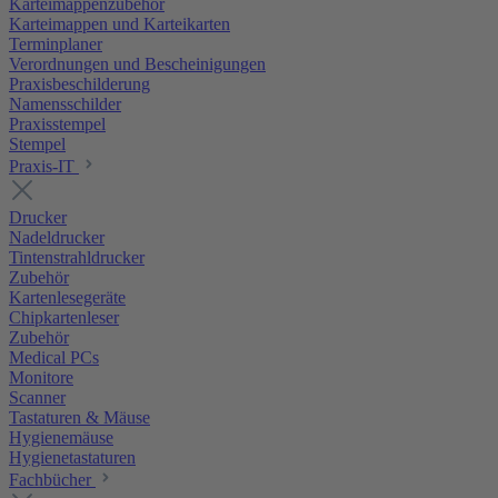
Karteimappenzubehör
Karteimappen und Karteikarten
Terminplaner
Verordnungen und Bescheinigungen
Praxisbeschilderung
Namensschilder
Praxisstempel
Stempel
Praxis-IT
Drucker
Nadeldrucker
Tintenstrahldrucker
Zubehör
Kartenlesegeräte
Chipkartenleser
Zubehör
Medical PCs
Monitore
Scanner
Tastaturen & Mäuse
Hygienemäuse
Hygienetastaturen
Fachbücher