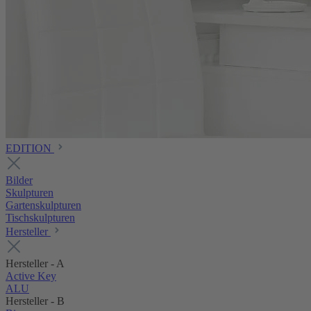
EDITION
Bilder
Skulpturen
Gartenskulpturen
Tischskulpturen
Hersteller
Hersteller - A
Active Key
ALU
Hersteller - B