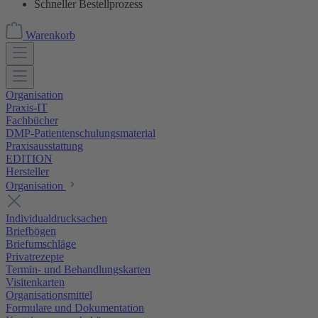
Schneller Bestellprozess
Warenkorb
Organisation
Praxis-IT
Fachbücher
DMP-Patientenschulungsmaterial
Praxisausstattung
EDITION
Hersteller
Organisation
Individualdrucksachen
Briefbögen
Briefumschläge
Privatrezepte
Termin- und Behandlungskarten
Visitenkarten
Organisationsmittel
Formulare und Dokumentation