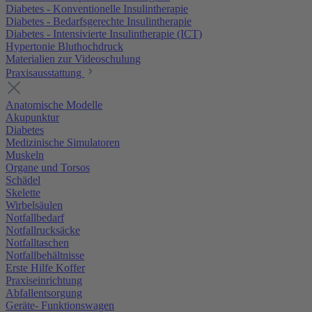
Diabetes - Konventionelle Insulintherapie
Diabetes - Bedarfsgerechte Insulintherapie
Diabetes - Intensivierte Insulintherapie (ICT)
Hypertonie Bluthochdruck
Materialien zur Videoschulung
Praxisausstattung
Anatomische Modelle
Akupunktur
Diabetes
Medizinische Simulatoren
Muskeln
Organe und Torsos
Schädel
Skelette
Wirbelsäulen
Notfallbedarf
Notfallrucksäcke
Notfalltaschen
Notfallbehältnisse
Erste Hilfe Koffer
Praxiseinrichtung
Abfallentsorgung
Geräte- Funktionswagen