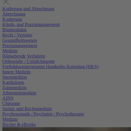
Kodierung und Abrechnung
Abrechnung
Kodierung
Klinik- und Praxismanagement
Blutprodukte
Recht / Verträge
Gesundheitswesen
Praxismanagement
Medizin
Bildgebende Verfahren
Orthopädie / Unfallchirurgie
Fortbildungsprogramm Hautkrebs-Screening (HKS)
Innere Medizin
Sportmedizin
Kardiologie
Zahnmedizin
Allgemeinmedizin
AINS
Chirurgie
Sozial- und Rechtsmedizin
Psychosomatik / Psychatrie / Psychotherapie
Medizin
Bücher & eBooks