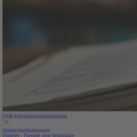
DMP-Patientenschulungsmaterial
Atemwegserkrankungen
Diabetes - Therapie ohne Insulingabe