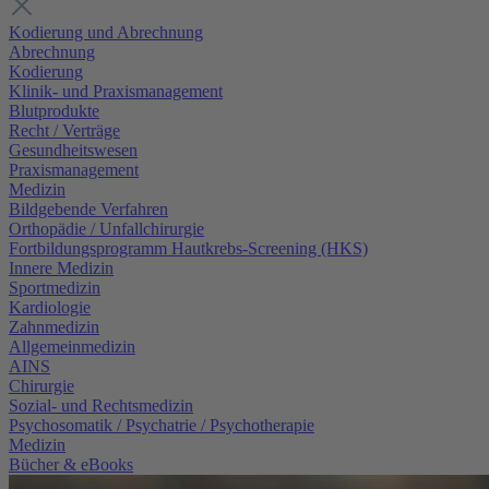
Kodierung und Abrechnung
Abrechnung
Kodierung
Klinik- und Praxismanagement
Blutprodukte
Recht / Verträge
Gesundheitswesen
Praxismanagement
Medizin
Bildgebende Verfahren
Orthopädie / Unfallchirurgie
Fortbildungsprogramm Hautkrebs-Screening (HKS)
Innere Medizin
Sportmedizin
Kardiologie
Zahnmedizin
Allgemeinmedizin
AINS
Chirurgie
Sozial- und Rechtsmedizin
Psychosomatik / Psychatrie / Psychotherapie
Medizin
Bücher & eBooks