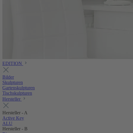
EDITION
Bilder
Skulpturen
Gartenskulpturen
Tischskulpturen
Hersteller
Hersteller - A
Active Key
ALU
Hersteller - B