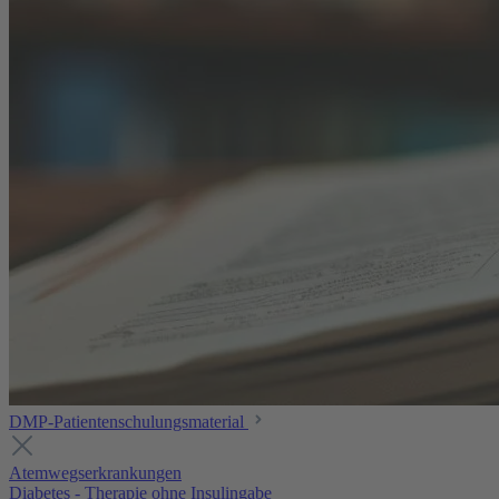
DMP-Patientenschulungsmaterial
Atemwegserkrankungen
Diabetes - Therapie ohne Insulingabe