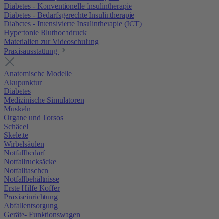
Diabetes - Konventionelle Insulintherapie
Diabetes - Bedarfsgerechte Insulintherapie
Diabetes - Intensivierte Insulintherapie (ICT)
Hypertonie Bluthochdruck
Materialien zur Videoschulung
Praxisausstattung
Anatomische Modelle
Akupunktur
Diabetes
Medizinische Simulatoren
Muskeln
Organe und Torsos
Schädel
Skelette
Wirbelsäulen
Notfallbedarf
Notfallrucksäcke
Notfalltaschen
Notfallbehältnisse
Erste Hilfe Koffer
Praxiseinrichtung
Abfallentsorgung
Geräte- Funktionswagen