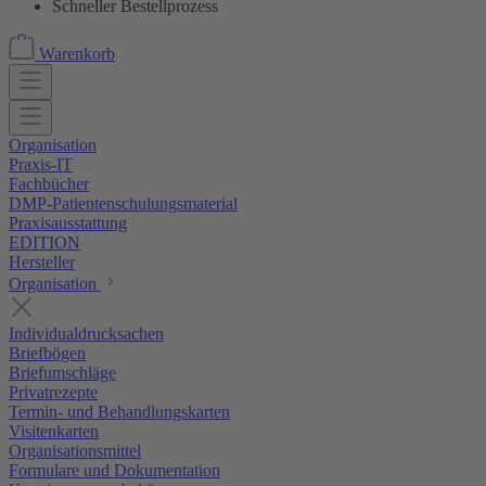
Schneller Bestellprozess
Warenkorb
Organisation
Praxis-IT
Fachbücher
DMP-Patientenschulungsmaterial
Praxisausstattung
EDITION
Hersteller
Organisation
Individualdrucksachen
Briefbögen
Briefumschläge
Privatrezepte
Termin- und Behandlungskarten
Visitenkarten
Organisationsmittel
Formulare und Dokumentation