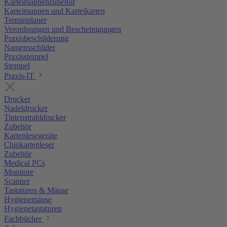
Karteimappenzubehör
Karteimappen und Karteikarten
Terminplaner
Verordnungen und Bescheinigungen
Praxisbeschilderung
Namensschilder
Praxisstempel
Stempel
Praxis-IT
Drucker
Nadeldrucker
Tintenstrahldrucker
Zubehör
Kartenlesegeräte
Chipkartenleser
Zubehör
Medical PCs
Monitore
Scanner
Tastaturen & Mäuse
Hygienemäuse
Hygienetastaturen
Fachbücher