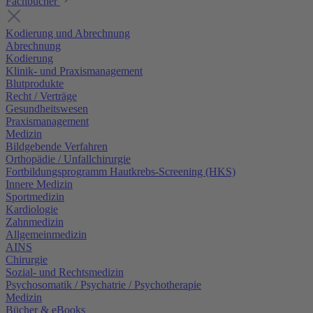
Fachbücher
Kodierung und Abrechnung
Abrechnung
Kodierung
Klinik- und Praxismanagement
Blutprodukte
Recht / Verträge
Gesundheitswesen
Praxismanagement
Medizin
Bildgebende Verfahren
Orthopädie / Unfallchirurgie
Fortbildungsprogramm Hautkrebs-Screening (HKS)
Innere Medizin
Sportmedizin
Kardiologie
Zahnmedizin
Allgemeinmedizin
AINS
Chirurgie
Sozial- und Rechtsmedizin
Psychosomatik / Psychatrie / Psychotherapie
Medizin
Bücher & eBooks