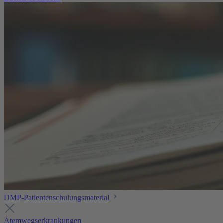
DMP-Patientenschulungsmaterial
Atemwegserkrankungen