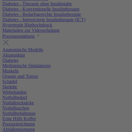
Diabetes - Therapie ohne Insulingabe
Diabetes - Konventionelle Insulintherapie
Diabetes - Bedarfsgerechte Insulintherapie
Diabetes - Intensivierte Insulintherapie (ICT)
Hypertonie Bluthochdruck
Materialien zur Videoschulung
Praxisausstattung
Anatomische Modelle
Akupunktur
Diabetes
Medizinische Simulatoren
Muskeln
Organe und Torsos
Schädel
Skelette
Wirbelsäulen
Notfallbedarf
Notfallrucksäcke
Notfalltaschen
Notfallbehältnisse
Erste Hilfe Koffer
Praxiseinrichtung
Abfallentsorgung