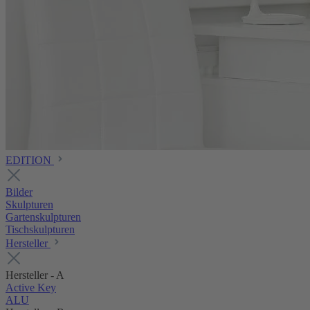
EDITION
Bilder
Skulpturen
Gartenskulpturen
Tischskulpturen
Hersteller
Hersteller - A
Active Key
ALU