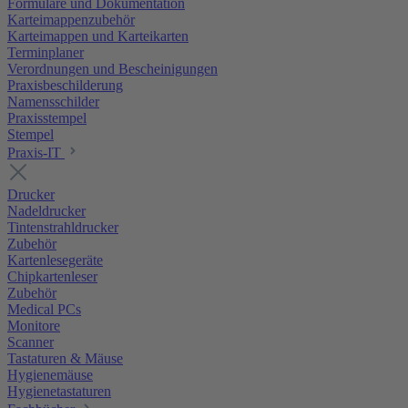
Formulare und Dokumentation
Karteimappenzubehör
Karteimappen und Karteikarten
Terminplaner
Verordnungen und Bescheinigungen
Praxisbeschilderung
Namensschilder
Praxisstempel
Stempel
Praxis-IT
Drucker
Nadeldrucker
Tintenstrahldrucker
Zubehör
Kartenlesegeräte
Chipkartenleser
Zubehör
Medical PCs
Monitore
Scanner
Tastaturen & Mäuse
Hygienemäuse
Hygienetastaturen