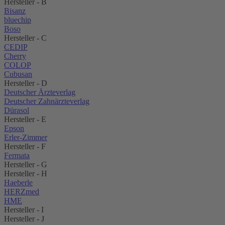
Hersteller - B
Bisanz
bluechip
Boso
Hersteller - C
CEDIP
Cherry
COLOP
Cubusan
Hersteller - D
Deutscher Ärzteverlag
Deutscher Zahnärzteverlag
Dürasol
Hersteller - E
Epson
Erler-Zimmer
Hersteller - F
Fermata
Hersteller - G
Hersteller - H
Haeberle
HERZmed
HME
Hersteller - I
Hersteller - J