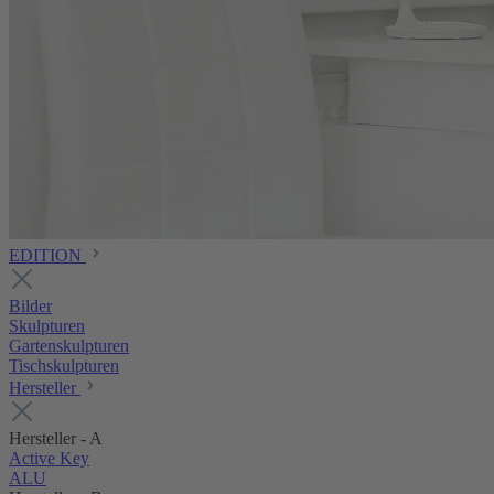
EDITION
Bilder
Skulpturen
Gartenskulpturen
Tischskulpturen
Hersteller
Hersteller - A
Active Key
ALU