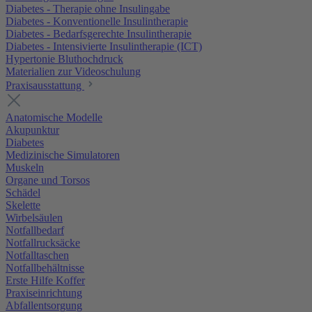
Diabetes - Therapie ohne Insulingabe
Diabetes - Konventionelle Insulintherapie
Diabetes - Bedarfsgerechte Insulintherapie
Diabetes - Intensivierte Insulintherapie (ICT)
Hypertonie Bluthochdruck
Materialien zur Videoschulung
Praxisausstattung
Anatomische Modelle
Akupunktur
Diabetes
Medizinische Simulatoren
Muskeln
Organe und Torsos
Schädel
Skelette
Wirbelsäulen
Notfallbedarf
Notfallrucksäcke
Notfalltaschen
Notfallbehältnisse
Erste Hilfe Koffer
Praxiseinrichtung
Abfallentsorgung