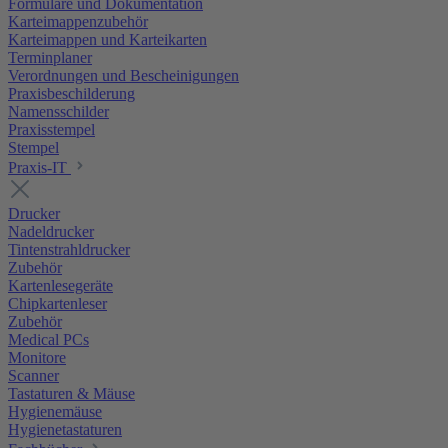
Formulare und Dokumentation
Karteimappenzubehör
Karteimappen und Karteikarten
Terminplaner
Verordnungen und Bescheinigungen
Praxisbeschilderung
Namensschilder
Praxisstempel
Stempel
Praxis-IT
Drucker
Nadeldrucker
Tintenstrahldrucker
Zubehör
Kartenlesegeräte
Chipkartenleser
Zubehör
Medical PCs
Monitore
Scanner
Tastaturen & Mäuse
Hygienemäuse
Hygienetastaturen