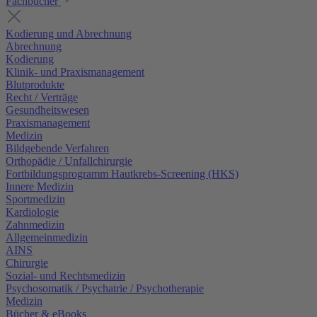
Fachbücher
Kodierung und Abrechnung
Abrechnung
Kodierung
Klinik- und Praxismanagement
Blutprodukte
Recht / Verträge
Gesundheitswesen
Praxismanagement
Medizin
Bildgebende Verfahren
Orthopädie / Unfallchirurgie
Fortbildungsprogramm Hautkrebs-Screening (HKS)
Innere Medizin
Sportmedizin
Kardiologie
Zahnmedizin
Allgemeinmedizin
AINS
Chirurgie
Sozial- und Rechtsmedizin
Psychosomatik / Psychatrie / Psychotherapie
Medizin
Bücher & eBooks