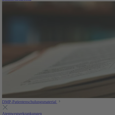
DMP-Patientenschulungsmaterial
Atemwegserkrankungen