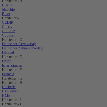
Hersteller - B
Bisanz
bluechip
Boso
Hersteller - C
CEDIP
Cherry
COLOP
Cubusan
Hersteller - D
Deutscher Ärzteverlag
Deutscher Zahnärzteverlag
Dürasol
Hersteller - E
Epson
Erler-Zimmer
Hersteller - F
Fermata
Hersteller - G
Hersteller - H
Haeberle
HERZmed
HME
Hersteller - I
Hersteller - J