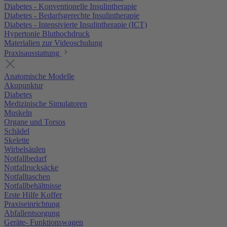
Diabetes - Konventionelle Insulintherapie
Diabetes - Bedarfsgerechte Insulintherapie
Diabetes - Intensivierte Insulintherapie (ICT)
Hypertonie Bluthochdruck
Materialien zur Videoschulung
Praxisausstattung
Anatomische Modelle
Akupunktur
Diabetes
Medizinische Simulatoren
Muskeln
Organe und Torsos
Schädel
Skelette
Wirbelsäulen
Notfallbedarf
Notfallrucksäcke
Notfalltaschen
Notfallbehältnisse
Erste Hilfe Koffer
Praxiseinrichtung
Abfallentsorgung
Geräte- Funktionswagen