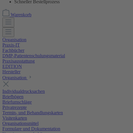
Schneller Bestellprozess
Warenkorb
Organisation
Praxis-IT
Fachbücher
DMP-Patientenschulungsmaterial
Praxisausstattung
EDITION
Hersteller
Organisation
Individualdrucksachen
Briefbögen
Briefumschläge
Privatrezepte
Termin- und Behandlungskarten
Visitenkarten
Organisationsmittel
Formulare und Dokumentation