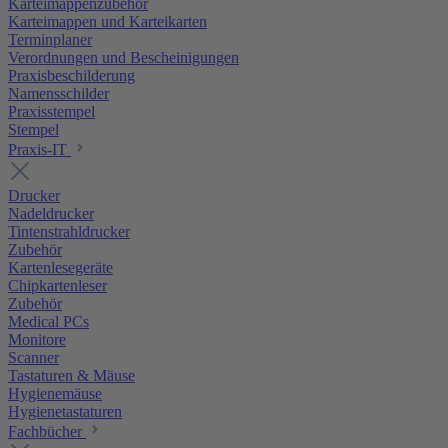
Karteimappenzubehör
Karteimappen und Karteikarten
Terminplaner
Verordnungen und Bescheinigungen
Praxisbeschilderung
Namensschilder
Praxisstempel
Stempel
Praxis-IT
Drucker
Nadeldrucker
Tintenstrahldrucker
Zubehör
Kartenlesegeräte
Chipkartenleser
Zubehör
Medical PCs
Monitore
Scanner
Tastaturen & Mäuse
Hygienemäuse
Hygienetastaturen
Fachbücher