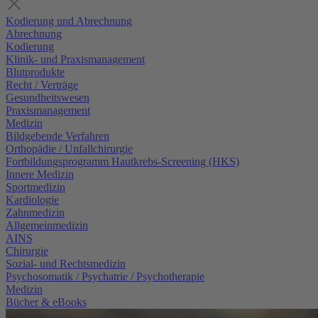
Kodierung und Abrechnung
Abrechnung
Kodierung
Klinik- und Praxismanagement
Blutprodukte
Recht / Verträge
Gesundheitswesen
Praxismanagement
Medizin
Bildgebende Verfahren
Orthopädie / Unfallchirurgie
Fortbildungsprogramm Hautkrebs-Screening (HKS)
Innere Medizin
Sportmedizin
Kardiologie
Zahnmedizin
Allgemeinmedizin
AINS
Chirurgie
Sozial- und Rechtsmedizin
Psychosomatik / Psychatrie / Psychotherapie
Medizin
Bücher & eBooks