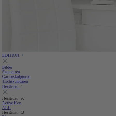
EDITION
Bilder
Skulpturen
Gartenskulpturen
Tischskulpturen
Hersteller
Hersteller - A
Active Key
ALU
Hersteller - B