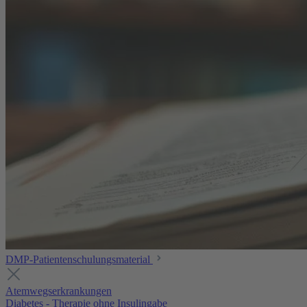
DMP-Patientenschulungsmaterial
Atemwegserkrankungen
Diabetes - Therapie ohne Insulingabe