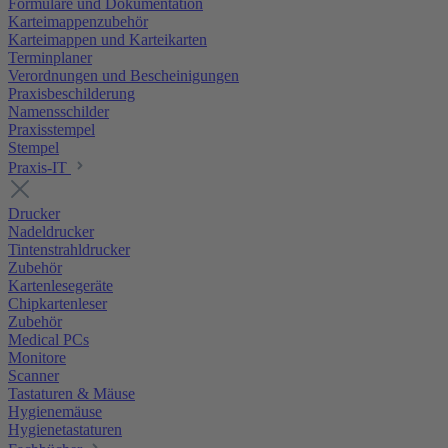
Formulare und Dokumentation
Karteimappenzubehör
Karteimappen und Karteikarten
Terminplaner
Verordnungen und Bescheinigungen
Praxisbeschilderung
Namensschilder
Praxisstempel
Stempel
Praxis-IT
Drucker
Nadeldrucker
Tintenstrahldrucker
Zubehör
Kartenlesegeräte
Chipkartenleser
Zubehör
Medical PCs
Monitore
Scanner
Tastaturen & Mäuse
Hygienemäuse
Hygienetastaturen