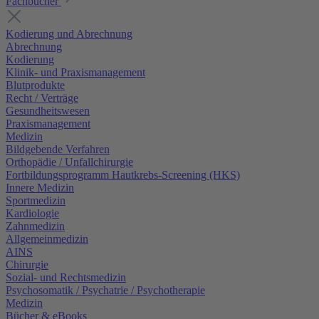
Fachbücher
Kodierung und Abrechnung
Abrechnung
Kodierung
Klinik- und Praxismanagement
Blutprodukte
Recht / Verträge
Gesundheitswesen
Praxismanagement
Medizin
Bildgebende Verfahren
Orthopädie / Unfallchirurgie
Fortbildungsprogramm Hautkrebs-Screening (HKS)
Innere Medizin
Sportmedizin
Kardiologie
Zahnmedizin
Allgemeinmedizin
AINS
Chirurgie
Sozial- und Rechtsmedizin
Psychosomatik / Psychatrie / Psychotherapie
Medizin
Bücher & eBooks