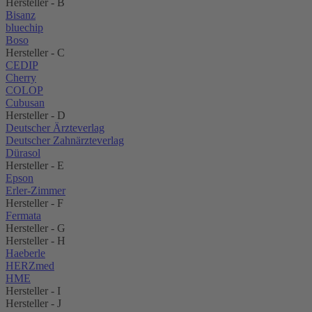
Hersteller - B
Bisanz
bluechip
Boso
Hersteller - C
CEDIP
Cherry
COLOP
Cubusan
Hersteller - D
Deutscher Ärzteverlag
Deutscher Zahnärzteverlag
Dürasol
Hersteller - E
Epson
Erler-Zimmer
Hersteller - F
Fermata
Hersteller - G
Hersteller - H
Haeberle
HERZmed
HME
Hersteller - I
Hersteller - J