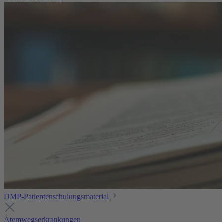
DMP-Patientenschulungsmaterial
Atemwegserkrankungen