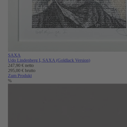
SAXA
Udo Lindenberg I, SAXA (Goldlack Version)
247,90 €
netto
295,00 € brutto
Zum Produkt
%