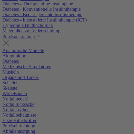
Diabetes - Therapie ohne Insulingabe
Diabetes - Konventionelle Insulintherapie
Diabetes - Bedarfsgerechte Insulintherapie
Diabetes - Intensivierte Insulintherapie (ICT)
Hypertonie Bluthochdruck
Materialien zur Videoschulung
Praxisausstattung
Anatomische Modelle
Akupunktur
Diabetes
Medizinische Simulatoren
Muskeln
Organe und Torsos
Schädel
Skelette
Wirbelsäulen
Notfallbedarf
Notfallrucksäcke
Notfalltaschen
Notfallbehältnisse
Erste Hilfe Koffer
Praxiseinrichtung
Abfallentsorgung