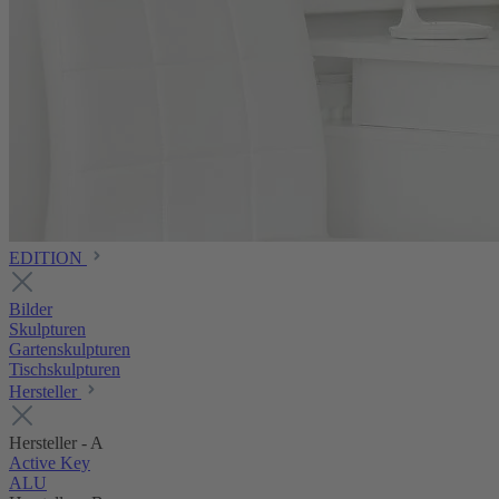
EDITION
Bilder
Skulpturen
Gartenskulpturen
Tischskulpturen
Hersteller
Hersteller - A
Active Key
ALU