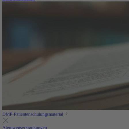
DMP-Patientenschulungsmaterial
Atemwegserkrankungen