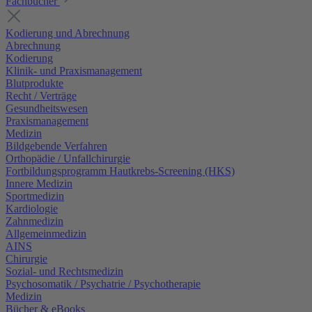
Fachbücher
Kodierung und Abrechnung
Abrechnung
Kodierung
Klinik- und Praxismanagement
Blutprodukte
Recht / Verträge
Gesundheitswesen
Praxismanagement
Medizin
Bildgebende Verfahren
Orthopädie / Unfallchirurgie
Fortbildungsprogramm Hautkrebs-Screening (HKS)
Innere Medizin
Sportmedizin
Kardiologie
Zahnmedizin
Allgemeinmedizin
AINS
Chirurgie
Sozial- und Rechtsmedizin
Psychosomatik / Psychatrie / Psychotherapie
Medizin
Bücher & eBooks