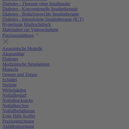
Diabetes - Therapie ohne Insulingabe
Diabetes - Konventionelle Insulintherapie
Diabetes - Bedarfsgerechte Insulintherapie
Diabetes - Intensivierte Insulintherapie (ICT)
Hypertonie Bluthochdruck
Materialien zur Videoschulung
Praxisausstattung
Anatomische Modelle
Akupunktur
Diabetes
Medizinische Simulatoren
Muskeln
Organe und Torsos
Schädel
Skelette
Wirbelsäulen
Notfallbedarf
Notfallrucksäcke
Notfalltaschen
Notfallbehältnisse
Erste Hilfe Koffer
Praxiseinrichtung
Abfallentsorgung