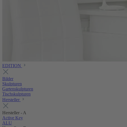
EDITION
Bilder
Skulpturen
Gartenskulpturen
Tischskulpturen
Hersteller
Hersteller - A
Active Key
ALU