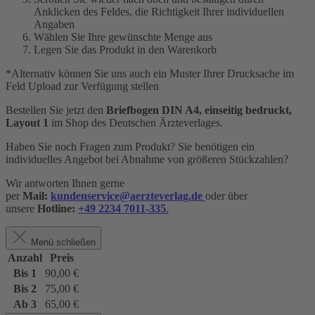
Anklicken des Feldes, die Richtigkeit Ihrer individuellen
Angaben
Wählen Sie Ihre gewünschte Menge aus
Legen Sie das Produkt in den Warenkorb
*Alternativ können Sie uns auch ein Muster Ihrer Drucksache im
Feld Upload zur Verfügung stellen
Bestellen Sie jetzt den
Briefbogen DIN A4, einseitig bedruckt,
Layout 1
im Shop des Deutschen Ärzteverlages.
Haben Sie noch Fragen zum Produkt? Sie benötigen ein
individuelles Angebot bei Abnahme von größeren Stückzahlen?
Wir antworten Ihnen gerne
per
Mail:
kundenservice@aerzteverlag.de
oder über
unsere
Hotline:
+49 2234 7011-335
.
Menü schließen
Anzahl
Preis
Bis
1
90,00 €
Bis
2
75,00 €
Ab
3
65,00 €