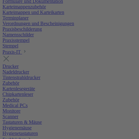
Formulare und Dokumentation
Karteimappenzubehör
Karteimappen und Karteikarten
Terminplaner
Verordnungen und Bescheinigungen
Praxisbeschilderung
Namensschilder
Praxisstempel
Stempel
Praxis-IT
Drucker
Nadeldrucker
Tintenstrahldrucker
Zubehör
Kartenlesegeräte
Chipkartenleser
Zubehör
Medical PCs
Monitore
Scanner
Tastaturen & Mäuse
Hygienemäuse
Hygienetastaturen