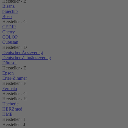
Hersteller - B
Bisanz
bluechip
Boso
Hersteller - C
CEDIP
Cherry
COLOP
Cubusan
Hersteller - D
Deutscher Ärzteverlag
Deutscher Zahnärzteverlag
Dürasol
Hersteller - E
Epson
Erler-Zimmer
Hersteller - F
Fermata
Hersteller - G
Hersteller - H
Haeberle
HERZmed
HME
Hersteller - I
Hersteller - J