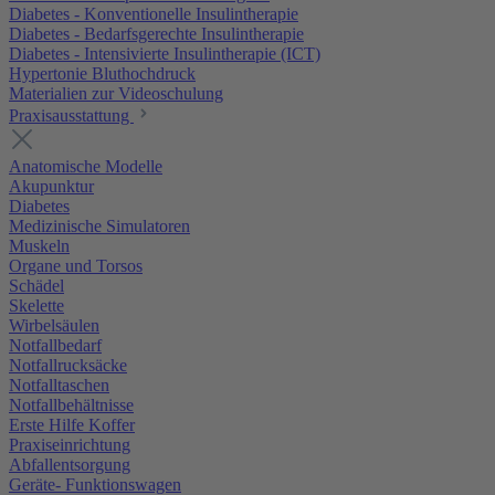
Diabetes - Konventionelle Insulintherapie
Diabetes - Bedarfsgerechte Insulintherapie
Diabetes - Intensivierte Insulintherapie (ICT)
Hypertonie Bluthochdruck
Materialien zur Videoschulung
Praxisausstattung
Anatomische Modelle
Akupunktur
Diabetes
Medizinische Simulatoren
Muskeln
Organe und Torsos
Schädel
Skelette
Wirbelsäulen
Notfallbedarf
Notfallrucksäcke
Notfalltaschen
Notfallbehältnisse
Erste Hilfe Koffer
Praxiseinrichtung
Abfallentsorgung
Geräte- Funktionswagen