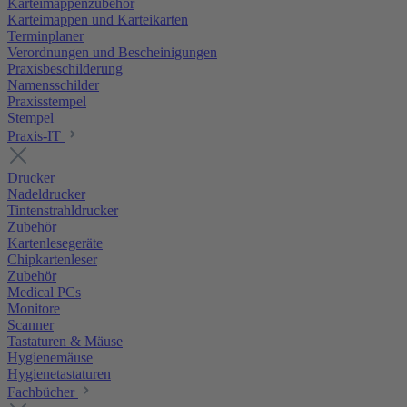
Karteimappenzubehör
Karteimappen und Karteikarten
Terminplaner
Verordnungen und Bescheinigungen
Praxisbeschilderung
Namensschilder
Praxisstempel
Stempel
Praxis-IT
Drucker
Nadeldrucker
Tintenstrahldrucker
Zubehör
Kartenlesegeräte
Chipkartenleser
Zubehör
Medical PCs
Monitore
Scanner
Tastaturen & Mäuse
Hygienemäuse
Hygienetastaturen
Fachbücher