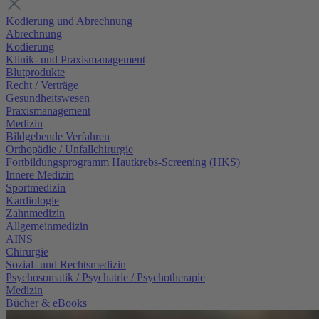
Kodierung und Abrechnung
Abrechnung
Kodierung
Klinik- und Praxismanagement
Blutprodukte
Recht / Verträge
Gesundheitswesen
Praxismanagement
Medizin
Bildgebende Verfahren
Orthopädie / Unfallchirurgie
Fortbildungsprogramm Hautkrebs-Screening (HKS)
Innere Medizin
Sportmedizin
Kardiologie
Zahnmedizin
Allgemeinmedizin
AINS
Chirurgie
Sozial- und Rechtsmedizin
Psychosomatik / Psychatrie / Psychotherapie
Medizin
Bücher & eBooks